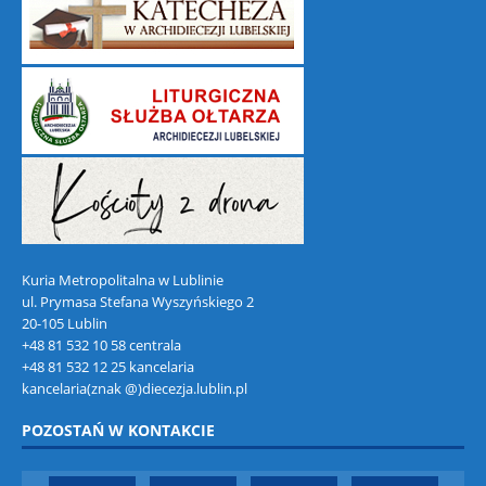
Kuria Metropolitalna w Lublinie
ul. Prymasa Stefana Wyszyńskiego 2
20-105 Lublin
+48 81 532 10 58 centrala
+48 81 532 12 25 kancelaria
kancelaria(znak @)diecezja.lublin.pl
POZOSTAŃ W KONTAKCIE