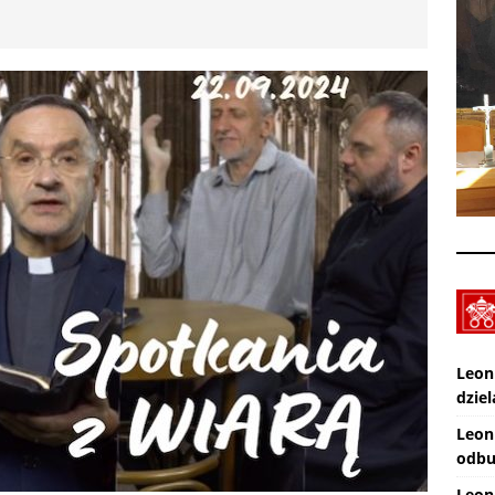
XXX Międzynarodowy Festiwal Organowy Lublin – Czuby: 2026-08-
CI
Zmarł ks. Ryszard Sowa
AKTUALNOŚCI
Leon
dziel
Leon
odbu
Leon