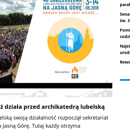
paraf
Senat
św. 
Pomi
codzi
Najs
urod
Rewo
ż działa przed archikatedrą lubelską
elską swoją działalność rozpoczął sekretariat
na Jasną Górę. Tutaj każdy otrzyma