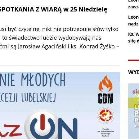
zaws
 SPOTKANIA Z WIARĄ w 25 Niedzielę
Leon
nadz
 być czytelne, nikt nie potrzebuje słów tylko
Ks. 
 to świadectwo ludzie wydobywają nas
siłę
i są Jarosław Agaciński i ks. Konrad Żyśko –
WY