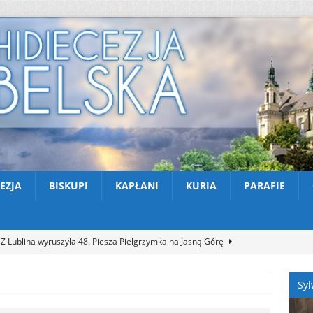
EZJA
BISKUPI
KAPŁANI
KURIA
PARAFIE
Z Lublina wyruszyła 48. Piesza Pielgrzymka na Jasną Górę
Syl
Nekrologi: śp. Jerzy Gasperski
AKTUALNOŚCI
Apel na miesiąc abstynencji – sierpień 2026
AKTUALNOŚCI