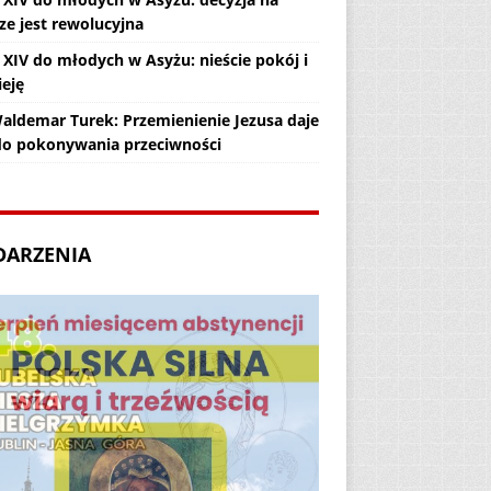
ze jest rewolucyjna
 XIV do młodych w Asyżu: nieście pokój i
ieję
Waldemar Turek: Przemienienie Jezusa daje
 do pokonywania przeciwności
DARZENIA