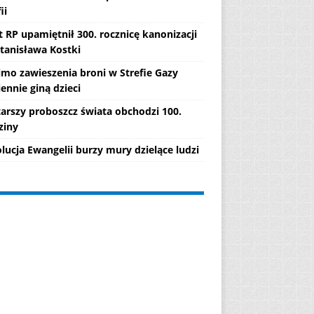
ii
 RP upamiętnił 300. rocznicę kanonizacji
Stanisława Kostki
mo zawieszenia broni w Strefie Gazy
ennie giną dzieci
tarszy proboszcz świata obchodzi 100.
ziny
lucja Ewangelii burzy mury dzielące ludzi