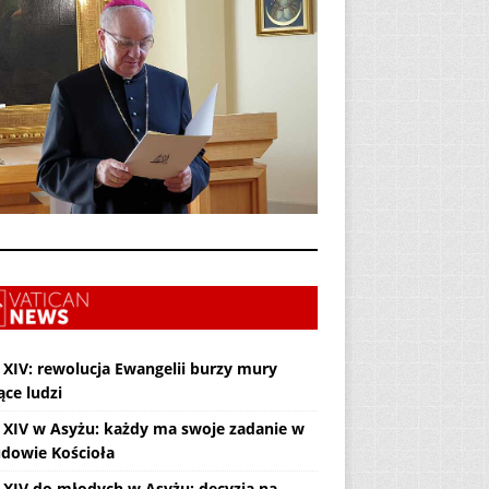
 XIV: rewolucja Ewangelii burzy mury
ące ludzi
 XIV w Asyżu: każdy ma swoje zadanie w
dowie Kościoła
 XIV do młodych w Asyżu: decyzja na