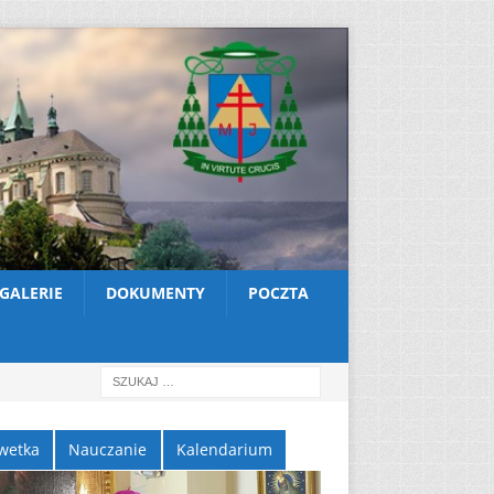
GALERIE
DOKUMENTY
POCZTA
wetka
Nauczanie
Kalendarium