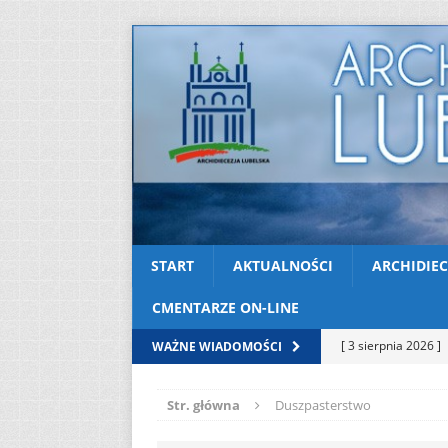
START
AKTUALNOŚCI
ARCHIDIEC
CMENTARZE ON-LINE
[ 3 sierpnia 2026 ]
WAŻNE WIADOMOŚCI
AKTUALNOŚCI
Str. główna
Duszpasterstwo
[ 2 sierpnia 2026 ]
[ 2 sierpnia 2026 ]