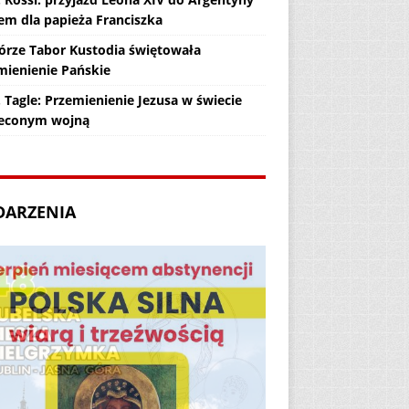
em dla papieża Franciszka
órze Tabor Kustodia świętowała
mienienie Pańskie
 Tagle: Przemienienie Jezusa w świecie
econym wojną
DARZENIA