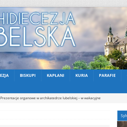
EZJA
BISKUPI
KAPŁANI
KURIA
PARAFIE
Prezentacje organowe w archikatedrze lubelskiej – w wakacyjne
NOŚCI
Syl
Kazimierski Festiwal Organowy 2026 – Letnie koncerty w Farze
TUALNOŚCI