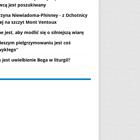
wcą jest poszukiwany
rzyna Niewiadoma-Phinney - z Ochotnicy
ej na szczyt Mont Ventoux
 jest, aby modlić się o silniejszą wiarę
ieszym pielgrzymowaniu jest coś
wykłego”
jest uwielbienie Boga w liturgii?