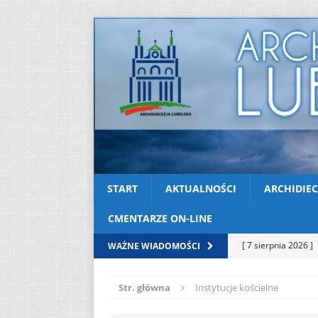
START
AKTUALNOŚCI
ARCHIDIEC
CMENTARZE ON-LINE
[ 7 sierpnia 2026 ]
WAŻNE WIADOMOŚCI
soboty
AKTUAL
Str. główna
Instytucje kościelne
[ 7 sierpnia 2026 ]
Kazimierskiej
AK