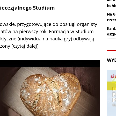
hołd
iecezjalnego Studium
Na G
Prze
owskie, przygotowujące do posługi organisty
Kard.
datów na pierwszy rok. Formacja w Studium
oszp
praktyczne (indywidualna nauka gry) odbywają
czony
[czytaj dalej]
WY