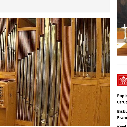
Wiara eksperymentalna. TV lectio divina – XIX Niedziela zwykła „A”
KTUALNOŚCI
Pot, śpiew, duch – pielgrzymka. SPOTKANIA Z WIARĄ w 19
A (9.08.2026)
AKTUALNOŚCI
Zmarł ks. Ryszard Sowa
AKTUALNOŚCI
Papi
utru
Bisk
Franc
Kard