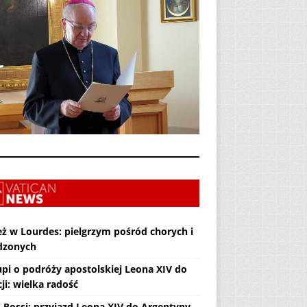
eż w Lourdes: pielgrzym pośród chorych i
dzonych
upi o podróży apostolskiej Leona XIV do
ji: wielka radość
. Rossi: przyjazd Leona XIV do Argentyny