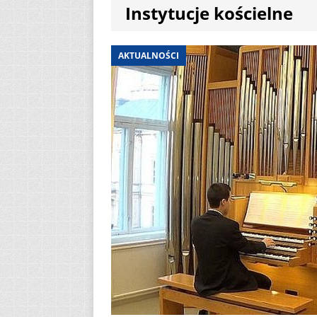
Instytucje kościelne
[ 7 sierpnia 2026 ]
(Mt 14, 22-33)
A
AKTUALNOŚCI
[ 7 sierpnia 2026 ]
Niedzielę zwykłą „
[ 7 sierpnia 2026 ]