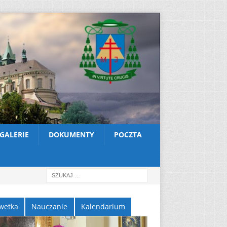
GALERIE
DOKUMENTY
POCZTA
wetka
Nauczanie
Kalendarium