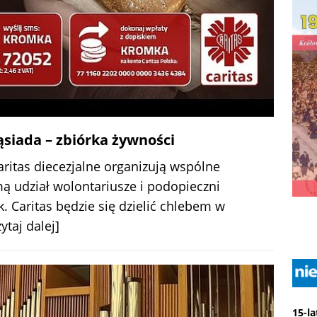
ąsiada – zbiórka żywności
aritas diecezjalne organizują wspólne
ą udział wolontariusze i podopieczni
 Caritas będzie się dzielić chlebem w
zytaj dalej]
15-l