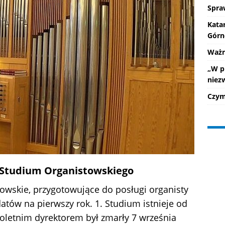
Spra
Kata
Górn
Ważne
„W p
niez
Czym 
 Studium Organistowskiego
owskie, przygotowujące do posługi organisty
atów na pierwszy rok. 1. Studium istnieje od
eloletnim dyrektorem był zmarły 7 września