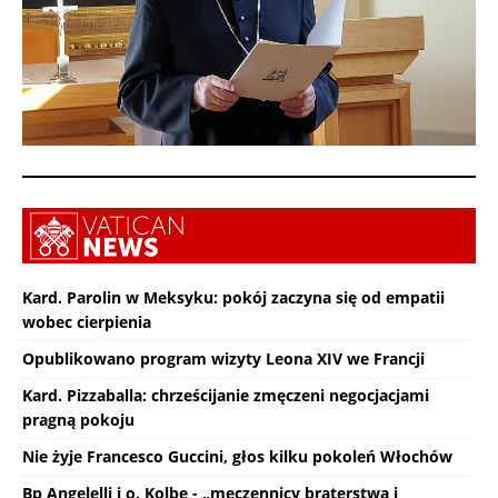
Kard. Parolin w Meksyku: pokój zaczyna się od empatii
wobec cierpienia
Opublikowano program wizyty Leona XIV we Francji
Kard. Pizzaballa: chrześcijanie zmęczeni negocjacjami
pragną pokoju
Nie żyje Francesco Guccini, głos kilku pokoleń Włochów
Bp Angelelli i o. Kolbe - „męczennicy braterstwa i