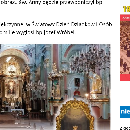
 obrazu św. Anny będzie przewodniczył bp
dziękczynnej w Światowy Dzień Dziadków i Osób
omilię wygłosi bp Józef Wróbel.
Z do