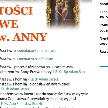
paraf
Senat
św. 
Pomi
codzi
Najs
urod
Rewo