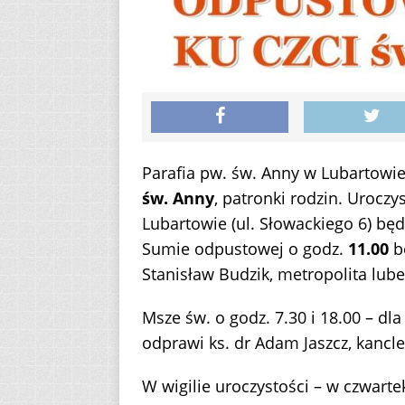
Parafia pw. św. Anny w Lubartowi
św. Anny
, patronki rodzin. Urocz
Lubartowie (ul. Słowackiego 6) bę
Sumie odpustowej o godz.
11.00
bę
Stanisław Budzik, metropolita lubel
Msze św. o godz. 7.30 i 18.00 – dla
odprawi ks. dr Adam Jaszcz, kancler
W wigilie uroczystości – w czwartek