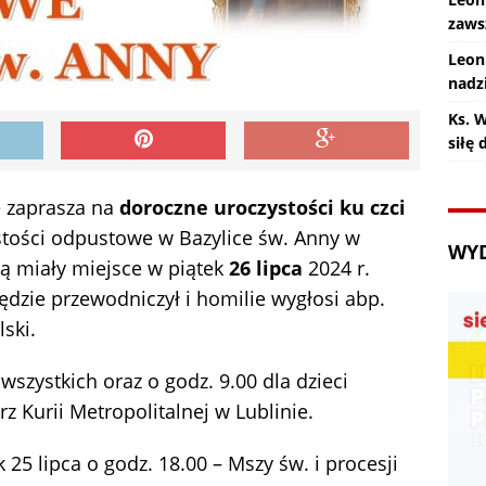
zaws
Leon
nadz
Ks. 
siłę
e zaprasza na
doroczne uroczystości ku czci
ystości odpustowe w Bazylice św. Anny w
WY
dą miały miejsce w piątek
26 lipca
2024 r.
dzie przewodniczył i homilie wygłosi abp.
ski.
 wszystkich oraz o godz. 9.00 dla dzieci
z Kurii Metropolitalnej w Lublinie.
 25 lipca o godz. 18.00 – Mszy św. i procesji