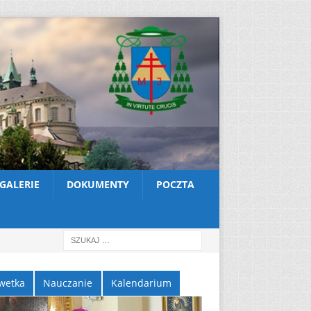
GALERIE
DOKUMENTY
POCZTA
wetka
Nauczanie
Kalendarium