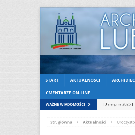
START
AKTUALNOŚCI
ARCHIDIEC
CMENTARZE ON-LINE
[ 3 sierpnia 2026 ]
WAŻNE WIADOMOŚCI
AKTUALNOŚCI
Str. główna
Aktualności
Uroczysto
[ 2 sierpnia 2026 ]
[ 2 sierpnia 2026 ]