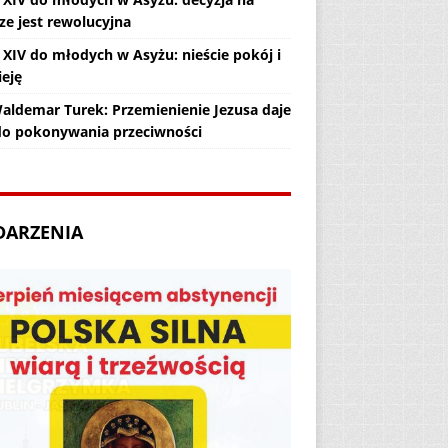
ze jest rewolucyjna
 XIV do młodych w Asyżu: nieście pokój i
ieję
Waldemar Turek: Przemienienie Jezusa daje
 do pokonywania przeciwności
DARZENIA