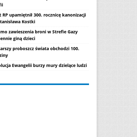
ii
 RP upamiętnił 300. rocznicę kanonizacji
Stanisława Kostki
mo zawieszenia broni w Strefie Gazy
ennie giną dzieci
tarszy proboszcz świata obchodzi 100.
ziny
lucja Ewangelii burzy mury dzielące ludzi