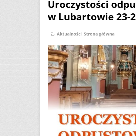
Uroczystości odpu
[ 2 sierpnia 2026 ]
w Lubartowie 23-2
12
AKTUALNOŚ
[ 6 sierpnia 2026 ]
Aktualności
,
Strona główna