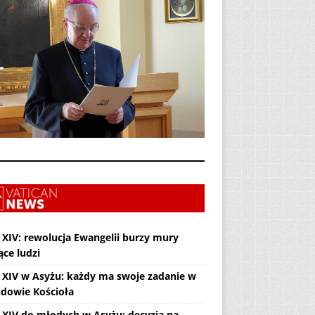
 XIV: rewolucja Ewangelii burzy mury
ące ludzi
 XIV w Asyżu: każdy ma swoje zadanie w
dowie Kościoła
 XIV do młodych w Asyżu: decyzja na