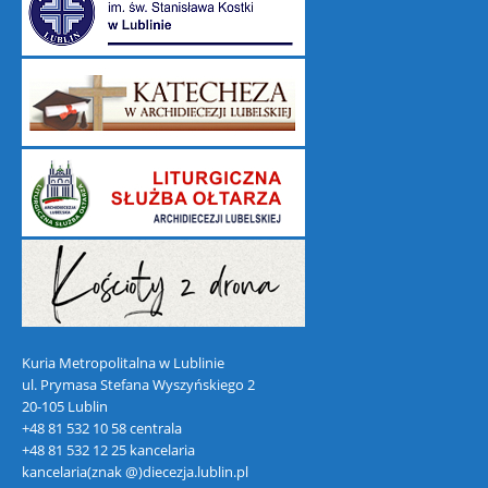
Kuria Metropolitalna w Lublinie
ul. Prymasa Stefana Wyszyńskiego 2
20-105 Lublin
+48 81 532 10 58 centrala
+48 81 532 12 25 kancelaria
kancelaria(znak @)diecezja.lublin.pl