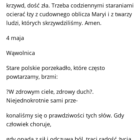
krzywd, dość zła. Trzeba codziennymi staraniami
ocierać łzy z cudownego oblicza Maryi i z twarzy
ludzi, których skrzywdziliśmy. Amen.
4 maja
Wąwolnica
Stare polskie porzekadło, które często
powtarzamy, brzmi:
?W zdrowym ciele, zdrowy duch?.
Niejednokrotnie sami prze-
konaliśmy się o prawdziwości tych słów. Gdy
człowiek choruje,
gdy opada z sił i odczuwa ból, traci radość życia,