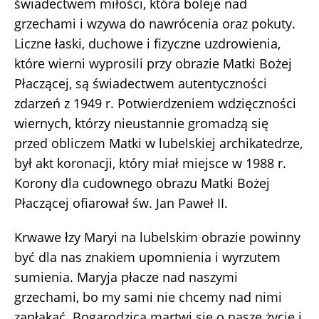
świadectwem miłości, która boleje nad
grzechami i wzywa do nawrócenia oraz pokuty.
Liczne łaski, duchowe i fizyczne uzdrowienia,
które wierni wyprosili przy obrazie Matki Bożej
Płaczącej, są świadectwem autentyczności
zdarzeń z 1949 r. Potwierdzeniem wdzięczności
wiernych, którzy nieustannie gromadzą się
przed obliczem Matki w lubelskiej archikatedrze,
był akt koronacji, który miał miejsce w 1988 r.
Korony dla cudownego obrazu Matki Bożej
Płaczącej ofiarował św. Jan Paweł II.
Krwawe łzy Maryi na lubelskim obrazie powinny
być dla nas znakiem upomnienia i wyrzutem
sumienia. Maryja płacze nad naszymi
grzechami, bo my sami nie chcemy nad nimi
zapłakać. Bogarodzica martwi się o nasze życie i