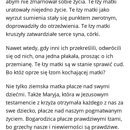
abym nie zmarnował sobie życia. Te łzy matki
uratowały niejedno życie. Te łzy matki jako
wyrzut sumienia stały się punktem zwrotnym,
doprowadziły do otrzeźwienia. Te łzy matki
kruszyły zatwardziałe serce syna, córki.
Nawet wtedy, gdy inni ich przekreślili, odwrócili
się od nich, ona jedna płakała, prosząc o ich
przemianę. Te łzy matki są w stanie sprawić cud.
Bo któż oprze się łzom kochającej matki?
Nie tylko ziemska matka płacze nad swymi
dziećmi. Także Maryja, która w Jezusowym
testamencie z krzyża otrzymała każdego z nas za
swe dziecko, płacze nad naszym pogmatwanym
życiem. Bogarodzica płacze prawdziwymi łzami,
bo grzechy nasze i niewierności są prawdziwe.