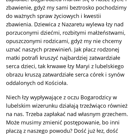
zbawienie, gdyż my sami beztrosko pochodzimy
do ważnych spraw życiowych i kwestii
zbawienia. Dziewica z Nazaretu wylewa łzy nad
porzuconymi dziećmi, rozbitymi małżeństwami,
opuszczonymi rodzicami, gdyż my nie chcemy
uznać naszych przewinień. Jak płacz rodzonej
matki potrafi kruszyć najbardziej zatwardziałe
serca dzieci, tak krwawe łzy Maryi z lubelskiego
obrazu kruszą zatwardziałe serca córek i synów
oddalonych od Kościoła.
Niech łzy wypływające z oczu Bogarodzicy w
lubelskim wizerunku działają trzeźwiąco również
na nas. Trzeba zapłakać nad własnym grzechem.
Może musimy zmienić postępowanie, bo inni
płaczą z naszego powodu? Dość już łez, dość