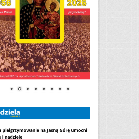
h pielgrzymowanie na Jasną Górę umocni
 i nadzieję