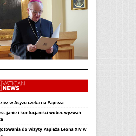
zież w Asyżu czeka na Papieża
eścijanie i konfucjaniści wobec wyzwań
ta
gotowania do wizyty Papieża Leona XIV w
ce