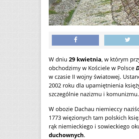
W dniu
29 kwietnia
, w którym pr
obchodzimy w Kościele w Polsce
D
w czasie II wojny światowej. Ustan
2002 roku dla upamiętnienia księży
szczególnie nazizmu i komunizmu.
W obozie Dachau niemieccy naziś
1773 więzionych tam polskich księż
rąk niemieckiego i sowieckiego o
duchownych
.