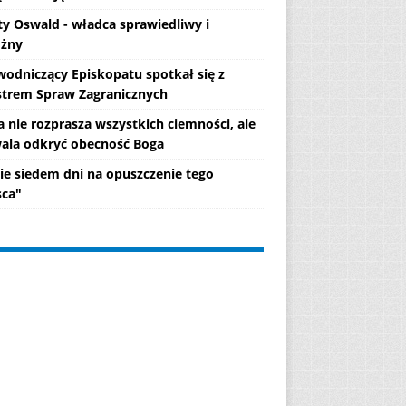
ty Oswald - władca sprawiedliwy i
żny
wodniczący Episkopatu spotkał się z
strem Spraw Zagranicznych
a nie rozprasza wszystkich ciemności, ale
ala odkryć obecność Boga
ie siedem dni na opuszczenie tego
sca"