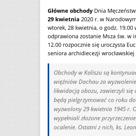
Główne obchody
Dnia Męczeństw
29 kwietnia
2020 r. w Narodowym
wtorek, 28 kwietnia, o godz. 19.0
odprawiona zostanie Msza św. w int
12.00 rozpocznie się uroczysta E
seniora archidiecezji wrocławskie
Obchody w Kaliszu są kontynuac
więźniów Dachau za wyzwolenie
likwidacją obozu, zawierzyli się o
będą pielgrzymować co roku do k
wyzwolony 29 kwietnia 1945 r. O
wypełniali złożone przyrzeczenie
ocalenie. Ostatni z nich, ks. Leo