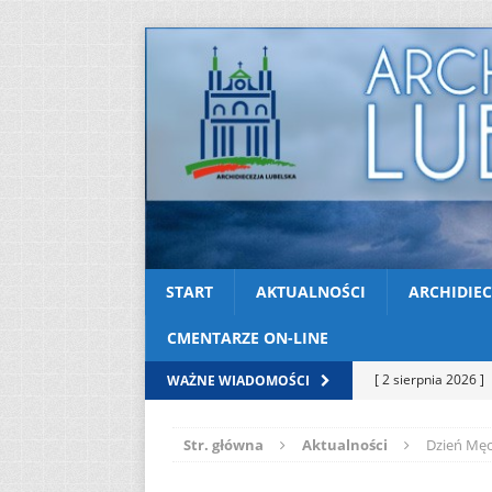
START
AKTUALNOŚCI
ARCHIDIEC
CMENTARZE ON-LINE
[ 2 sierpnia 2026 ]
WAŻNE WIADOMOŚCI
[ 2 sierpnia 2026 ]
Str. główna
Aktualności
Dzień Męc
05
AKTUALNOŚ
[ 2 sierpnia 2026 ]