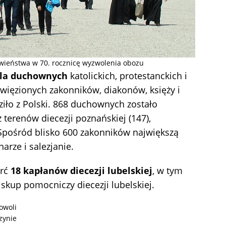
wieństwa w 70. rocznicę wyzwolenia obozu
la duchownych
katolickich, protestanckich i
więzionych zakonników, diakonów, księży i
iło z Polski. 868 duchownych zostało
terenów diecezji poznańskiej (147),
). Spośród blisko 600 zakonników największą
narze i salezjanie.
erć
18 kapłanów diecezji lubelskiej
, w tym
skup pomocniczy diecezji lubelskiej.
owoli
zynie