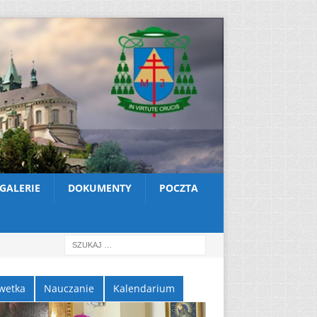
GALERIE
DOKUMENTY
POCZTA
wetka
Nauczanie
Kalendarium