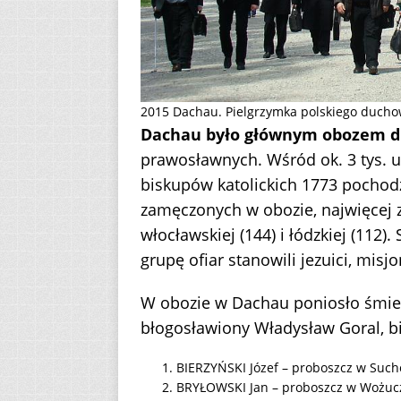
2015 Dachau. Pielgrzymka polskiego ducho
Dachau było głównym obozem d
prawosławnych. Wśród ok. 3 tys. u
biskupów katolickich 1773 pochodz
zamęczonych w obozie, najwięcej z 
włocławskiej (144) i łódzkiej (112
grupę ofiar stanowili jezuici, misjo
W obozie w Dachau poniosło śmi
błogosławiony Władysław Goral, bi
BIERZYŃSKI Józef – proboszcz w Such
BRYŁOWSKI Jan – proboszcz w Wożuc