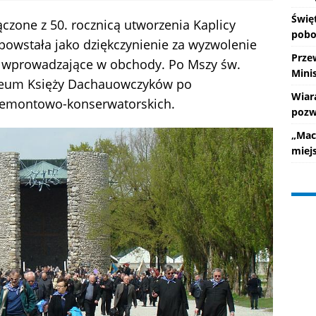
Świę
czone z 50. rocznicą utworzenia Kaplicy
pobo
powstała jako dziękczynienie za wyzwolenie
Prze
o wprowadzające w obchody. Po Mszy św.
Mini
uzeum Księży Dachauowczyków po
Wiar
remontowo-konserwatorskich.
pozw
„Mac
miej