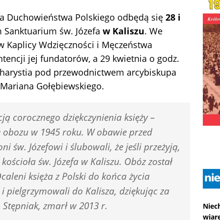
a Duchowieństwa Polskiego odbędą się
28 i
 Sanktuarium św. Józefa
w Kaliszu
. We
0 w Kaplicy Wdzięczności i Męczeństwa
encji jej fundatorów, a 29 kwietnia o godz.
ucharystia pod przewodnictwem arcybiskupa
j Mariana Gołębiewskiego.
ją corocznego dziękczynienia księży –
 obozu w 1945 roku. W obawie przed
ni św. Józefowi i ślubowali, że jeśli przeżyją,
ościoła św. Józefa w Kaliszu. Obóz został
caleni księża z Polski do końca życia
 i pielgrzymowali do Kalisza, dziękując za
n Stępniak, zmarł w 2013 r.
Niec
wiarę