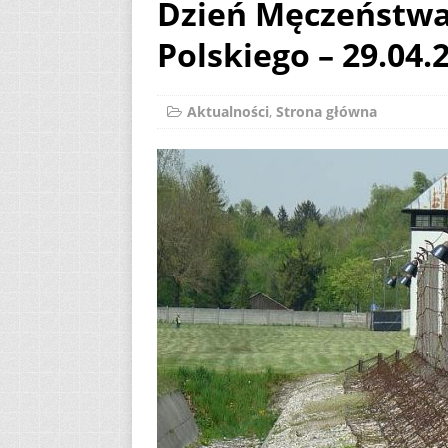
Dzień Męczeństw
23.08.2026
AKT
Polskiego – 29.04.
[ 3 sierpnia 2026 ]
AKTUALNOŚCI
Aktualności
,
Strona główna
[ 2 sierpnia 2026 ]