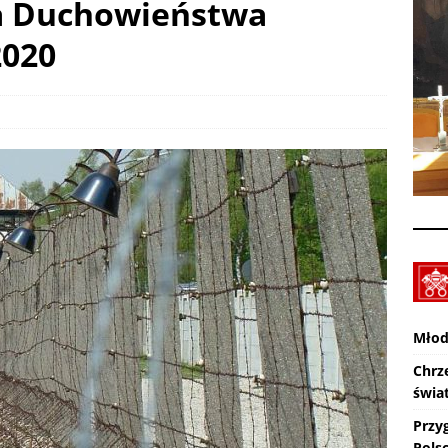
a Duchowieństwa
UALNOŚCI
2020
Z Lublina wyruszyła 48. Piesza Pielgrzymka na Jasną Górę
Nekrologi: śp. Danuta Piłat, śp. Jerzy Gasperski
AKTUALNOŚCI
Młod
Chrz
świa
Przy
Pols