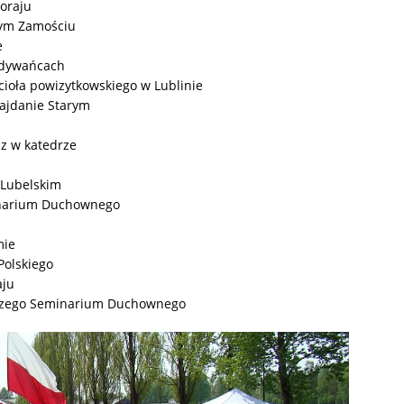
goraju
rym Zamościu
e
odywańcach
cioła powizytkowskiego w Lublinie
ajdanie Starym
z w katedrze
 Lubelskim
inarium Duchownego
mie
Polskiego
aju
ższego Seminarium Duchownego