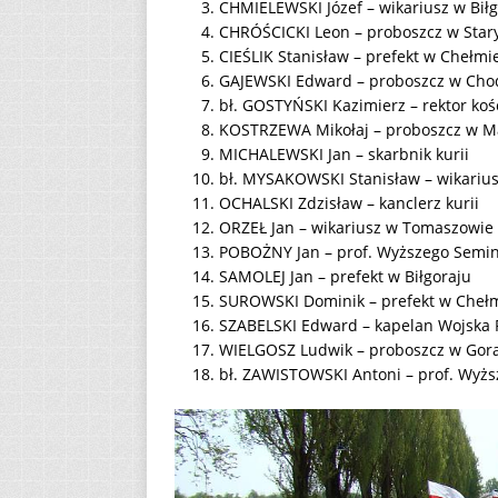
CHMIELEWSKI Józef – wikariusz w Bił
CHRÓŚCICKI Leon – proboszcz w Sta
CIEŚLIK Stanisław – prefekt w Chełmi
GAJEWSKI Edward – proboszcz w Ch
bł. GOSTYŃSKI Kazimierz – rektor koś
KOSTRZEWA Mikołaj – proboszcz w M
MICHALEWSKI Jan – skarbnik kurii
bł. MYSAKOWSKI Stanisław – wikarius
OCHALSKI Zdzisław – kanclerz kurii
ORZEŁ Jan – wikariusz w Tomaszowie
POBOŻNY Jan – prof. Wyższego Sem
SAMOLEJ Jan – prefekt w Biłgoraju
SUROWSKI Dominik – prefekt w Cheł
SZABELSKI Edward – kapelan Wojska 
WIELGOSZ Ludwik – proboszcz w Gor
bł. ZAWISTOWSKI Antoni – prof. Wy