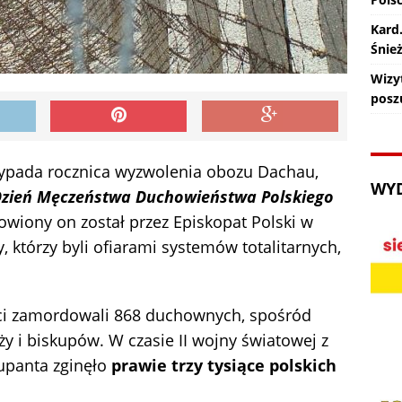
Kard
Śnie
Wizy
posz
zypada rocznica wyzwolenia obozu Dachau,
WY
zień Męczeństwa Duchowieństwa Polskiego
owiony on został przez Episkopat Polski w
, którzy byli ofiarami systemów totalitarnych,
ci zamordowali 868 duchownych, spośród
y i biskupów. W czasie II wojny światowej z
kupanta zginęło
prawie trzy tysiące polskich