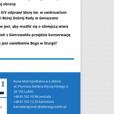
ej obrony
 XIV odprawi Mszę św. w sanktuarium
i Bożej Dobrej Rady w Genazzano
 jest, aby modlić się o silniejszą wiarę
tek z Gietrzwałdu przejdzie konserwację
jest uwielbienie Boga w liturgii?
Kuria Metropolitalna w Lublinie
ul. Prymasa Stefana Wyszyńskiego 2
20-105 Lublin
+48 81 532 10 58 centrala
+48 81 532 12 25 kancelaria
kancelaria(znak @)diecezja.lublin.pl