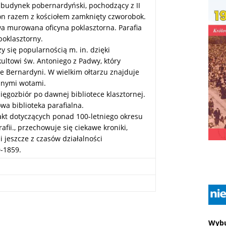
 budynek pobernardyński, pochodzący z II
 on razem z kościołem zamknięty czworobok.
wa murowana oficyna poklasztorna. Parafia
poklasztorny.
zy się popularnością m. in. dzięki
kultowi św. Antoniego z Padwy, który
ze Bernardyni. W wielkim ołtarzu znajduje
cznymi wotami.
ięgozbiór po dawnej bibliotece klasztornej.
wa biblioteka parafialna.
kt dotyczących ponad 100-letniego okresu
fii., przechowuje się ciekawe kroniki,
 jeszcze z czasów działalności
-1859.
Wybu