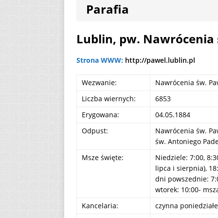
Parafia
[ 7 sierpnia 2026 ]
(Mt 14, 22-33)
A
Lublin, pw. Nawrócenia
[ 7 sierpnia 2026 ]
Strona WWW:
http://pawel.lublin.pl
Niedzielę zwykłą „
Wezwanie:
Nawrócenia św. Pa
[ 7 sierpnia 2026 ]
Liczba wiernych:
6853
Erygowana:
04.05.1884
Odpust:
Nawrócenia św. Paw
św. Antoniego Pade
Msze święte:
Niedziele: 7:00, 8:3
lipca i sierpnia), 18
dni powszednie: 7:0
wtorek: 10:00- msz
Kancelaria:
czynna poniedziałek