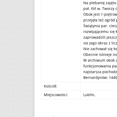
Na plebanię zajęto
poł. XVI w. Tworzy
Obok jest 1-piętro
przejęła też ogród 
Świątynia par. cies
rozwijającemu się 
zaprowadzili jeszc
sie jego obraz z li
Nie zachował się ks
Obecnie istnieje no
W archiwum obok a
funkcjonowania para
najstarsza pochodzi
Bernardynów: 1440
Kościół:
Miejscowości:
Lublin,