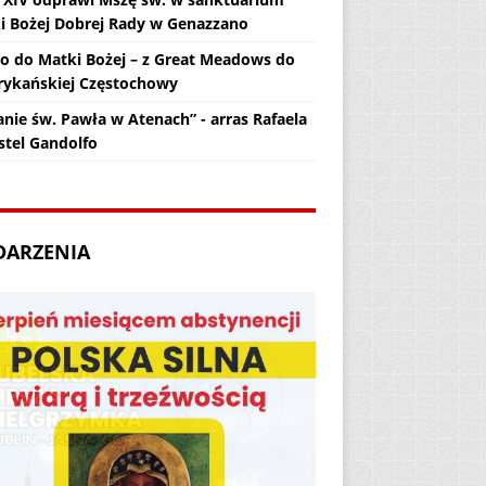
i Bożej Dobrej Rady w Genazzano
zo do Matki Bożej – z Great Meadows do
ykańskiej Częstochowy
anie św. Pawła w Atenach” - arras Rafaela
stel Gandolfo
DARZENIA