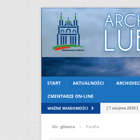
START
AKTUALNOŚCI
ARCHIDIEC
CMENTARZE ON-LINE
[ 7 sierpnia 2026 ]
WAŻNE WIADOMOŚCI
soboty
AKTUAL
Str. główna
Parafia
[ 7 sierpnia 2026 ]
Kazimierskiej
AK