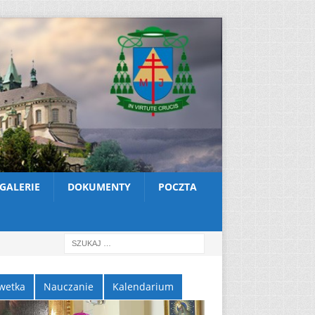
GALERIE
DOKUMENTY
POCZTA
wetka
Nauczanie
Kalendarium