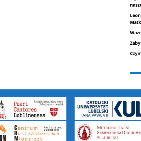
nasz
Leon
Matk
Ważne
Zaby
Czym 