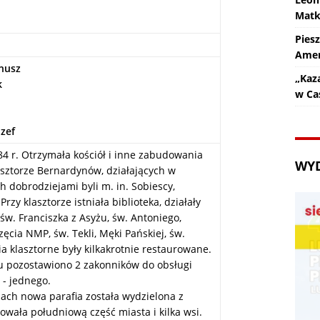
Matk
Pies
Amer
anusz
„Kaz
k
w Ca
ózef
4 r. Otrzymała kościół i inne zabudowania
WY
sztorze Bernardynów, działających w
ch dobrodziejami byli m. in. Sobiescy,
rzy klasztorze istniała biblioteka, działały
św. Franciszka z Asyżu, św. Antoniego,
ęcia NMP, św. Tekli, Męki Pańskiej, św.
 klasztorne były kilkakrotnie restaurowane.
ru pozostawiono 2 zakonników do obsługi
. - jednego.
iach nowa parafia została wydzielona z
owała południową część miasta i kilka wsi.