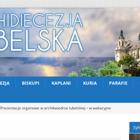
EZJA
BISKUPI
KAPŁANI
KURIA
PARAFIE
Prezentacje organowe w archikatedrze lubelskiej – w wakacyjne
NOŚCI
Syl
Kazimierski Festiwal Organowy 2026 – Letnie koncerty w Farze
TUALNOŚCI