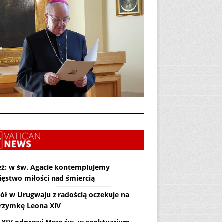
eż: w św. Agacie kontemplujemy
ięstwo miłości nad śmiercią
iół w Urugwaju z radością oczekuje na
grzymkę Leona XIV
 XIV odprawi Mszę św. w sanktuarium