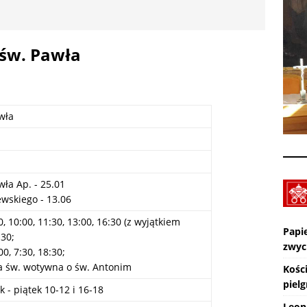
Wiara eksperymentalna. TV lectio divina – XIX Niedziela zwykła „A”
KTUALNOŚCI
 św. Pawła
Pot, śpiew, duch – pielgrzymka. SPOTKANIA Z WIARĄ w 19
A (9.08.2026)
AKTUALNOŚCI
wła
Zmarł ks. Ryszard Sowa
AKTUALNOŚCI
ła Ap. - 25.01
wskiego - 13.06
0, 10:00, 11:30, 13:00, 16:30 (z wyjątkiem
Papi
:30;
zwyc
0, 7:30, 18:30;
a św. wotywna o św. Antonim
Kośc
piel
 - piątek 10-12 i 16-18
Leon