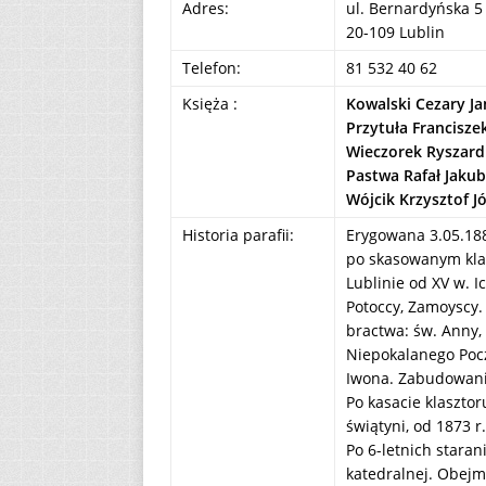
Adres:
ul. Bernardyńska 5
20-109 Lublin
Telefon:
81 532 40 62
Księża :
Kowalski Cezary J
Przytuła Francisze
Wieczorek Ryszard
Pastwa Rafał Jakub
Wójcik Krzysztof J
Historia parafii:
Erygowana 3.05.188
po skasowanym kla
Lublinie od XV w. I
Potoccy, Zamoyscy. P
bractwa: św. Anny, 
Niepokalanego Pocz
Iwona. Zabudowania
Po kasacie klaszto
świątyni, od 1873 r
Po 6-letnich staran
katedralnej. Obejm