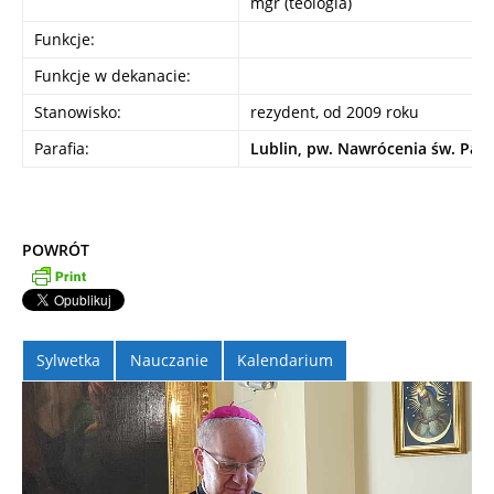
mgr (teologia)
Funkcje:
Funkcje w dekanacie:
Stanowisko:
rezydent, od 2009 roku
Parafia:
Lublin, pw. Nawrócenia św. Paw
POWRÓT
Sylwetka
Nauczanie
Kalendarium