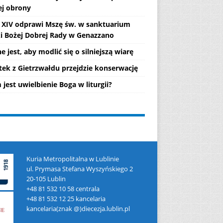
ej obrony
 XIV odprawi Mszę św. w sanktuarium
i Bożej Dobrej Rady w Genazzano
 jest, aby modlić się o silniejszą wiarę
tek z Gietrzwałdu przejdzie konserwację
jest uwielbienie Boga w liturgii?
Kuria Metropolitalna w Lublinie
ul. Prymasa Stefana Wyszyńskiego 2
20-105 Lublin
+48 81 532 10 58 centrala
+48 81 532 12 25 kancelaria
kancelaria(znak @)diecezja.lublin.pl