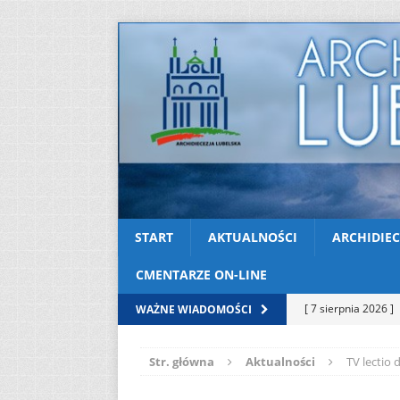
START
AKTUALNOŚCI
ARCHIDIEC
CMENTARZE ON-LINE
[ 7 sierpnia 2026 ]
WAŻNE WIADOMOŚCI
soboty
AKTUAL
Str. główna
Aktualności
TV lectio 
[ 7 sierpnia 2026 ]
Kazimierskiej
AK