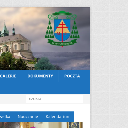
GALERIE
DOKUMENTY
POCZTA
wetka
Nauczanie
Kalendarium