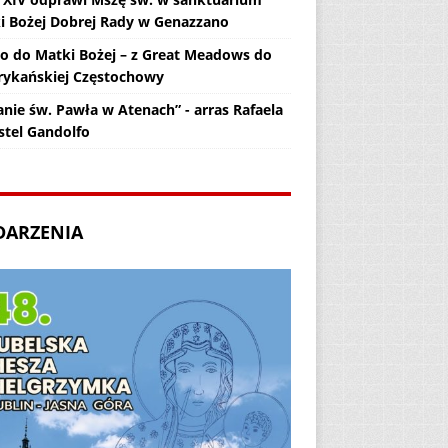
i Bożej Dobrej Rady w Genazzano
zo do Matki Bożej – z Great Meadows do
ykańskiej Częstochowy
anie św. Pawła w Atenach” - arras Rafaela
stel Gandolfo
DARZENIA