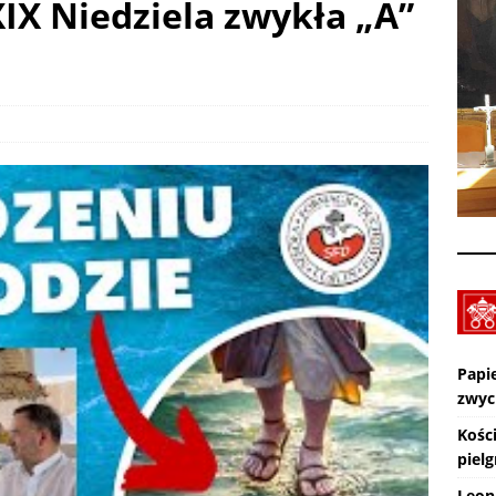
 XIX Niedziela zwykła „A”
Wiara eksperymentalna. TV lectio divina – XIX Niedziela zwykła „A”
KTUALNOŚCI
Pot, śpiew, duch – pielgrzymka. SPOTKANIA Z WIARĄ w 19
A (9.08.2026)
AKTUALNOŚCI
Zmarł ks. Ryszard Sowa
AKTUALNOŚCI
Papi
zwyc
Kośc
piel
Leon