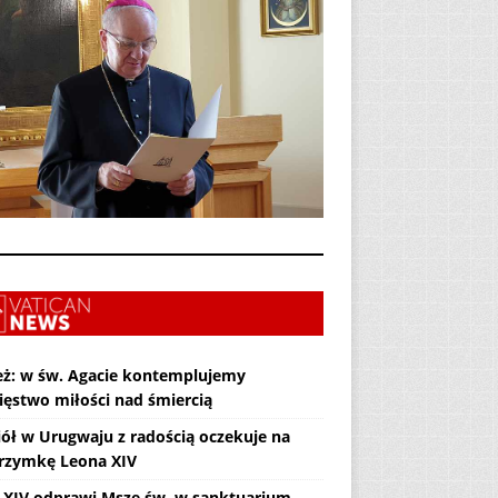
eż: w św. Agacie kontemplujemy
ięstwo miłości nad śmiercią
iół w Urugwaju z radością oczekuje na
grzymkę Leona XIV
 XIV odprawi Mszę św. w sanktuarium