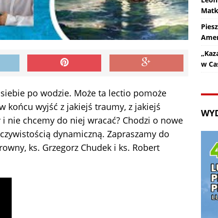
Matk
Pies
Amer
„Kaz
w Ca
do siebie po wodzie. Może ta lectio pomoże
w końcu wyjść z jakiejś traumy, z jakiejś
WY
 i nie chcemy do niej wracać? Chodzi o nowe
zeczywistością dynamiczną. Zapraszamy do
arowny, ks. Grzegorz Chudek i ks. Robert