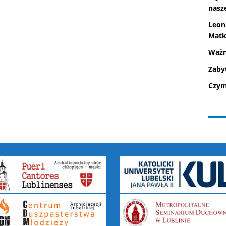
nasz
Leon
Matk
Ważne
Zaby
Czym 