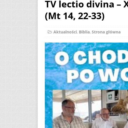
TV lectio divina –
[ 7 sierpnia 2026 ]
(Mt 14, 22-33)
(Mt 14, 22-33)
A
[ 7 sierpnia 2026 ]
Aktualności
,
Biblia
,
Strona główna
Niedzielę zwykłą „
[ 7 sierpnia 2026 ]