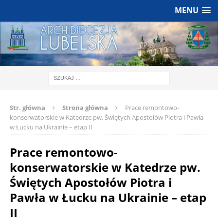
MENU
Str. główna
Strona główna
Prace remontowo-
konserwatorskie w Katedrze pw. Świętych Apostołów Piotra i Pawła
w Łucku na Ukrainie – etap II
Prace remontowo-
konserwatorskie w Katedrze pw.
Świętych Apostołów Piotra i
Pawła w Łucku na Ukrainie – etap
II