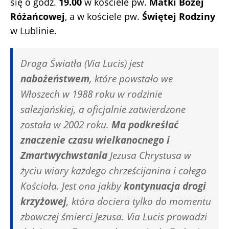
się o godz.
19.00
w kościele pw.
Matki Bożej
Różańcowej
, a w kościele pw.
Świętej Rodziny
w Lublinie.
Droga Światła (Via Lucis) jest
nabożeństwem
, które powstało we
Włoszech w 1988 roku w rodzinie
salezjańskiej, a oficjalnie zatwierdzone
została w 2002 roku.
Ma podkreślać
znaczenie czasu wielkanocnego i
Zmartwychwstania
Jezusa Chrystusa w
życiu wiary każdego chrześcijanina i całego
Kościoła. Jest ona jakby
kontynuacja drogi
krzyżowej
, która dociera tylko do momentu
zbawczej śmierci Jezusa. Via Lucis prowadzi