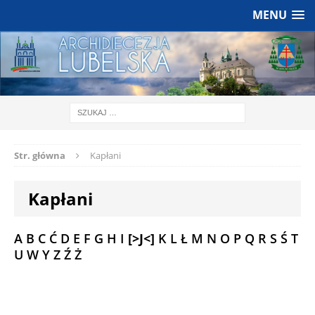
MENU
Str. główna
Kapłani
Kapłani
A
B
C
Ć
D
E
F
G
H
I
[>J<]
K
L
Ł
M
N
O
P
Q
R
S
Ś
T
U
W
Y
Z
Ź
Ż