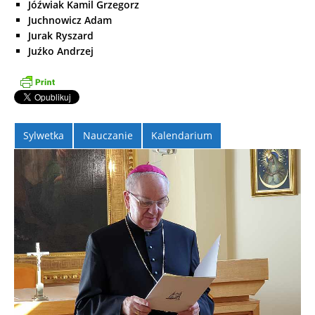
Jóźwiak Kamil Grzegorz
Juchnowicz Adam
Jurak Ryszard
Juźko Andrzej
Sylwetka
Nauczanie
Kalendarium