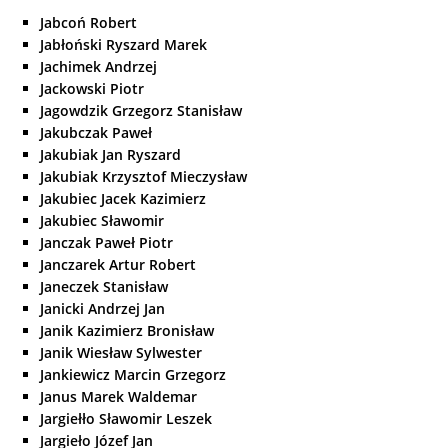
Jabcoń Robert
Jabłoński Ryszard Marek
Jachimek Andrzej
Jackowski Piotr
Jagowdzik Grzegorz Stanisław
Jakubczak Paweł
Jakubiak Jan Ryszard
Jakubiak Krzysztof Mieczysław
Jakubiec Jacek Kazimierz
Jakubiec Sławomir
Janczak Paweł Piotr
Janczarek Artur Robert
Janeczek Stanisław
Janicki Andrzej Jan
Janik Kazimierz Bronisław
Janik Wiesław Sylwester
Jankiewicz Marcin Grzegorz
Janus Marek Waldemar
Jargiełło Sławomir Leszek
Jargieło Józef Jan