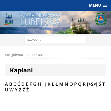
MENU
Str. główna
Kapłani
Kapłani
A
B
C
Ć
D
E
F
G
H
I
J
K
L
Ł
M
N
O
P
Q
R
[>S<]
Ś
T
U
W
Y
Z
Ź
Ż