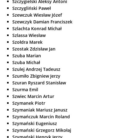
Szczygielski Aleksy Antoni
Szczygliński Paweł
Szewczuk Wiesław Józef
Szewczyk Damian Franciszek
Szlachta Konrad Michał
Szlassa Wiesław
Szołdra Marek
Szostak Zdzisław Jan
Szuba Marian
Szuba Michał
Szulej Andrzej Tadeusz
Szumiło Zbigniew Jerzy
Szuran Ryszard Stanisław
Szurma Emil
Szwiec Marcin Artur
Szymanek Piotr
Szymaniak Mariusz Janusz
Szymańczuk Marcin Roland
Szymański Eugeniusz
Szymański Grzegorz Mikołaj
Szymański Henryk Jerzy