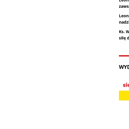
zaws
Leon
nadz
Ks. 
siłę
WY