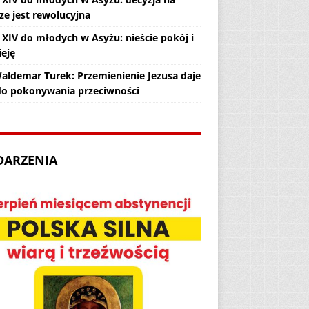
ze jest rewolucyjna
 XIV do młodych w Asyżu: nieście pokój i
ieję
Waldemar Turek: Przemienienie Jezusa daje
 do pokonywania przeciwności
DARZENIA