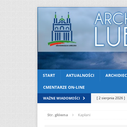
START
AKTUALNOŚCI
ARCHIDIEC
CMENTARZE ON-LINE
[ 2 sierpnia 2026 ]
WAŻNE WIADOMOŚCI
[ 2 sierpnia 2026 ]
Str. główna
Kapłani
[ 2 sierpnia 2026 ]
12
AKTUALNOŚ