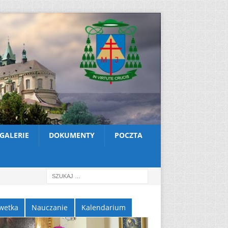
GALERIE
DOKUMENTY
POCZTA
wetka
Nauczanie
Kalendarium