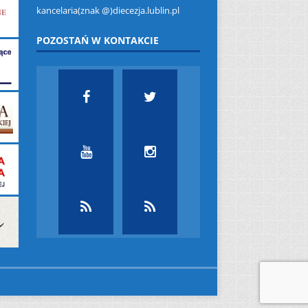
kancelaria(znak @)diecezja.lublin.pl
POZOSTAŃ W KONTAKCIE