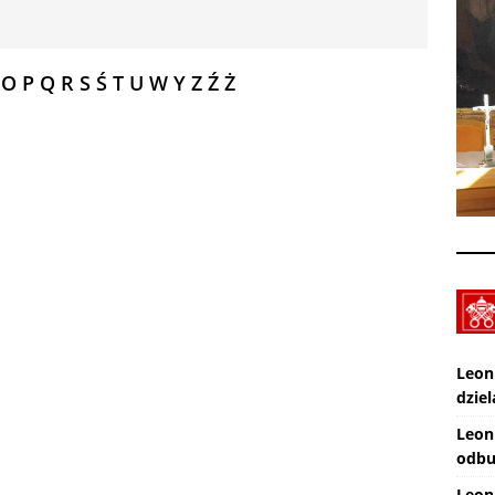
Zmarł ks. Ryszard Sowa
AKTUALNOŚCI
Z Lublina wyruszyła 48. Piesza Pielgrzymka na Jasną Górę
O
P
Q
R
S
Ś
T
U
W
Y
Z
Ź
Ż
Leon
dziel
Leon
odbu
Leon