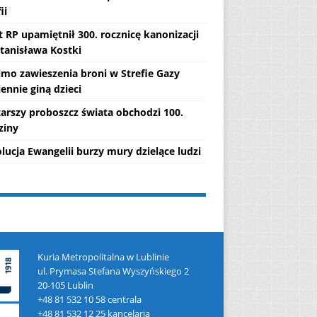
ii
 RP upamiętnił 300. rocznicę kanonizacji
Stanisława Kostki
mo zawieszenia broni w Strefie Gazy
ennie giną dzieci
tarszy proboszcz świata obchodzi 100.
ziny
lucja Ewangelii burzy mury dzielące ludzi
Kuria Metropolitalna w Lublinie
ul. Prymasa Stefana Wyszyńskiego 2
20-105 Lublin
+48 81 532 10 58 centrala
+48 81 532 12 25 kancelaria