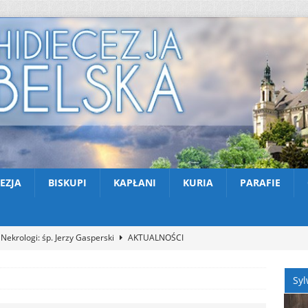
EZJA
BISKUPI
KAPŁANI
KURIA
PARAFIE
Nekrologi: śp. Jerzy Gasperski
AKTUALNOŚCI
Apel na miesiąc abstynencji – sierpień 2026
AKTUALNOŚCI
Syl
XXX Międzynarodowy Festiwal Organowy Lublin – Czuby: 2026-08-
CI