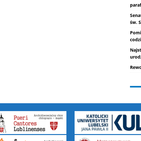
paraf
Senat
św. 
Pomi
codzi
Najs
urod
Rewo