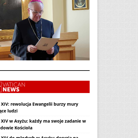
 XIV: rewolucja Ewangelii burzy mury
ące ludzi
 XIV w Asyżu: każdy ma swoje zadanie w
dowie Kościoła
 XIV do młodych w Asyżu: decyzja na