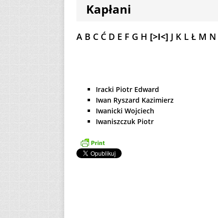
Kapłani
[ 6 sierpnia 2026 ]
[ 3 sierpnia 2026 ]
A
B
C
Ć
D
E
F
G
H
[>I<]
J
K
L
Ł
M
N
AKTUALNOŚCI
Iracki Piotr Edward
Iwan Ryszard Kazimierz
Iwanicki Wojciech
Iwaniszczuk Piotr