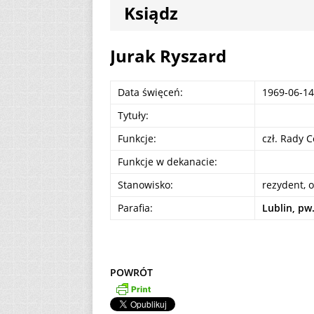
Ksiądz
[ 7 sierpnia 2026 ]
(Mt 14, 22-33)
A
Jurak Ryszard
[ 7 sierpnia 2026 ]
Data święceń:
1969-06-14
Niedzielę zwykłą „
Tytuły:
[ 7 sierpnia 2026 ]
Funkcje:
czł. Rady 
Funkcje w dekanacie:
Stanowisko:
rezydent, 
Parafia:
Lublin, pw
POWRÓT