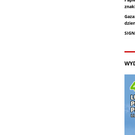
znaki
Gaza
dzie
SIGN
WY