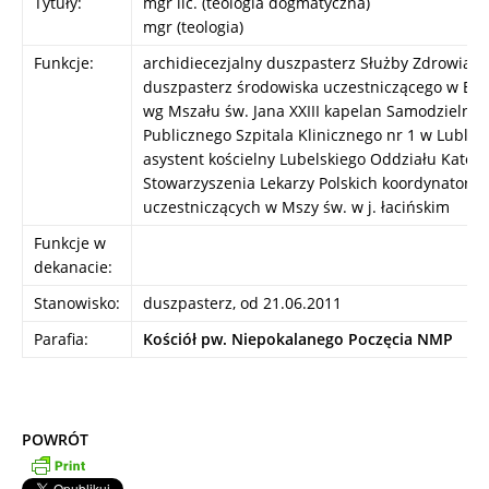
Tytuły:
mgr lic. (teologia dogmatyczna)
mgr (teologia)
Funkcje:
archidiecezjalny duszpasterz Służby Zdrowia
duszpasterz środowiska uczestniczącego w Euc
wg Mszału św. Jana XXIII kapelan Samodzielne
Publicznego Szpitala Klinicznego nr 1 w Lublini
asystent kościelny Lubelskiego Oddziału Katoli
Stowarzyszenia Lekarzy Polskich koordynator g
uczestniczących w Mszy św. w j. łacińskim
Funkcje w
dekanacie:
Stanowisko:
duszpasterz, od 21.06.2011
Parafia:
Kościół pw. Niepokalanego Poczęcia NMP
POWRÓT