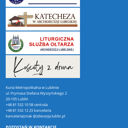
Kuria Metropolitalna w Lublinie
ul. Prymasa Stefana Wyszyńskiego 2
20-105 Lublin
+48 81 532 10 58 centrala
+48 81 532 12 25 kancelaria
kancelaria(znak @)diecezja.lublin.pl
POZOSTAŃ W KONTAKCIE