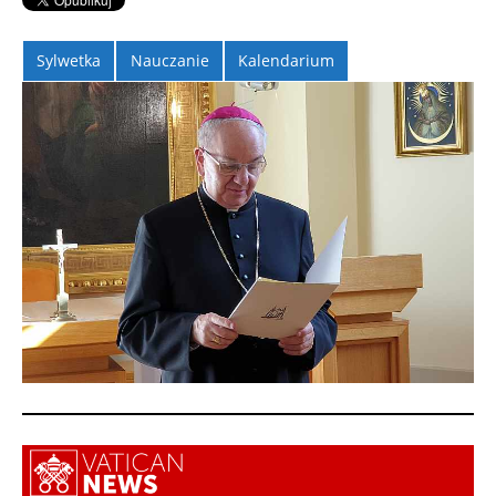
Sylwetka
Nauczanie
Kalendarium