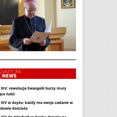
 XIV: rewolucja Ewangelii burzy mury
ące ludzi
 XIV w Asyżu: każdy ma swoje zadanie w
dowie Kościoła
 XIV do młodych w Asyżu: decyzja na