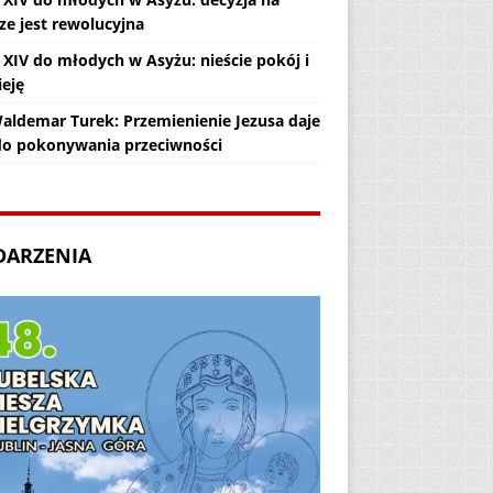
ze jest rewolucyjna
 XIV do młodych w Asyżu: nieście pokój i
ieję
Waldemar Turek: Przemienienie Jezusa daje
 do pokonywania przeciwności
DARZENIA