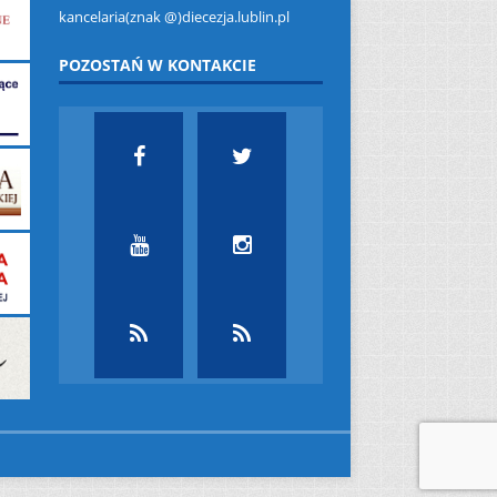
kancelaria(znak @)diecezja.lublin.pl
POZOSTAŃ W KONTAKCIE