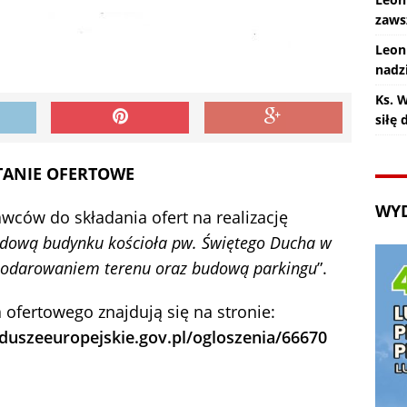
zaws
Leon
nadz
Ks. 
siłę
TANIE OFERTOWE
WY
ców do składania ofert na realizację
budową budynku kościoła pw. Świętego Ducha w
spodarowaniem terenu oraz budową parkingu
”.
 ofertowego znajdują się na stronie:
duszeeuropejskie.gov.pl/ogloszenia/66670