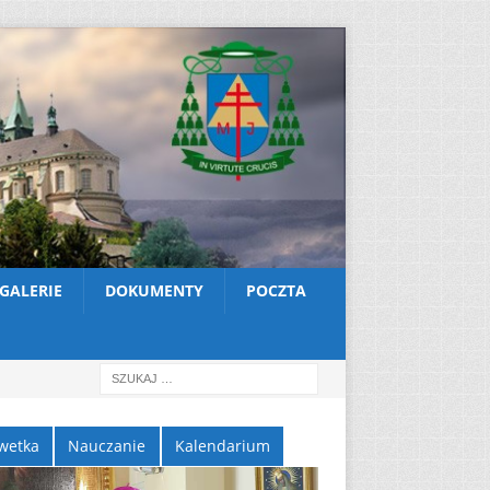
GALERIE
DOKUMENTY
POCZTA
wetka
Nauczanie
Kalendarium