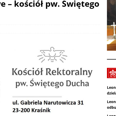
e – kościół pw. Świętego
XXX Międzynarodowy Festiwal Organowy Lublin – Czuby: 2026-08-
CI
Zmarł ks. Ryszard Sowa
AKTUALNOŚCI
Leon
dziel
Leon
odbu
Leon