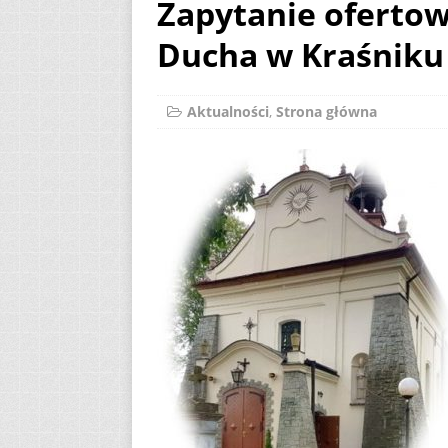
Zapytanie ofertow
[ 2 sierpnia 2026 ]
Ducha w Kraśniku
12
AKTUALNOŚ
[ 6 sierpnia 2026 ]
Aktualności
,
Strona główna