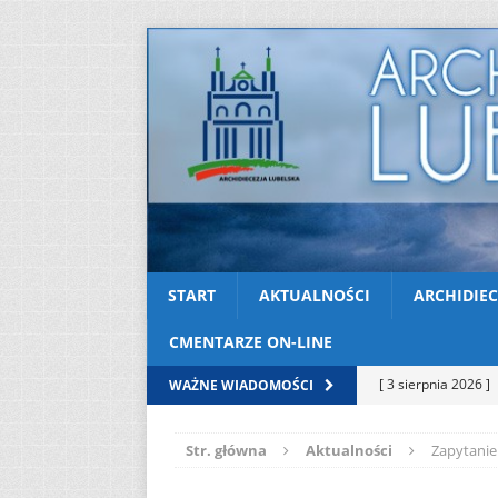
START
AKTUALNOŚCI
ARCHIDIEC
CMENTARZE ON-LINE
[ 3 sierpnia 2026 ]
WAŻNE WIADOMOŚCI
AKTUALNOŚCI
Str. główna
Aktualności
Zapytanie
[ 2 sierpnia 2026 ]
[ 2 sierpnia 2026 ]