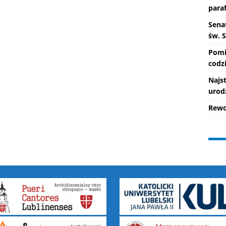
paraf
Senat
św. 
Pomi
codzi
Najs
urod
Rewo