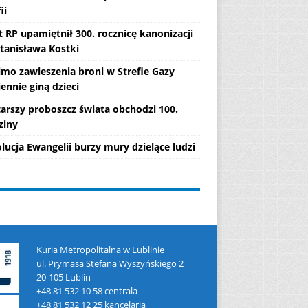
ii
 RP upamiętnił 300. rocznicę kanonizacji
Stanisława Kostki
mo zawieszenia broni w Strefie Gazy
ennie giną dzieci
tarszy proboszcz świata obchodzi 100.
ziny
lucja Ewangelii burzy mury dzielące ludzi
Kuria Metropolitalna w Lublinie
ul. Prymasa Stefana Wyszyńskiego 2
20-105 Lublin
+48 81 532 10 58 centrala
+48 81 532 12 25 kancelaria