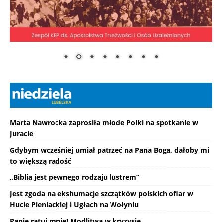
Marta Nawrocka zaprosiła młode Polki na spotkanie w
Juracie
Gdybym wcześniej umiał patrzeć na Pana Boga, dałoby mi
to większą radość
„Biblia jest pewnego rodzaju lustrem”
Jest zgoda na ekshumacje szczątków polskich ofiar w
Hucie Pieniackiej i Ugłach na Wołyniu
Panie ratuj mnie! Modlitwa w kryzysie