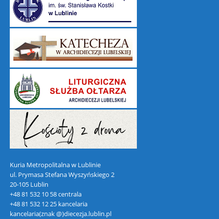
Kuria Metropolitalna w Lublinie
ul. Prymasa Stefana Wyszyńskiego 2
20-105 Lublin
+48 81 532 10 58 centrala
+48 81 532 12 25 kancelaria
kancelaria(znak @)diecezja.lublin.pl