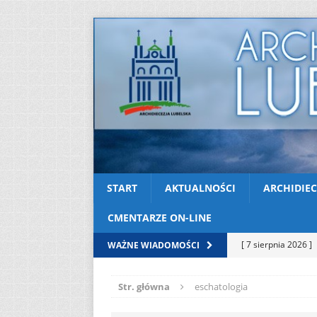
START
AKTUALNOŚCI
ARCHIDIEC
CMENTARZE ON-LINE
[ 7 sierpnia 2026 ]
WAŻNE WIADOMOŚCI
soboty
AKTUAL
Str. główna
eschatologia
[ 7 sierpnia 2026 ]
Kazimierskiej
AK