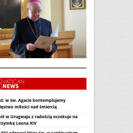
eż: w św. Agacie kontemplujemy
ięstwo miłości nad śmiercią
iół w Urugwaju z radością oczekuje na
grzymkę Leona XIV
 XIV odprawi Mszę św. w sanktuarium