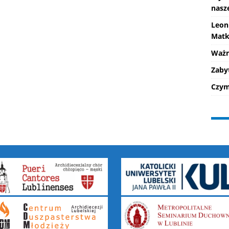
nasz
Leon
Matk
Ważne
Zaby
Czym 