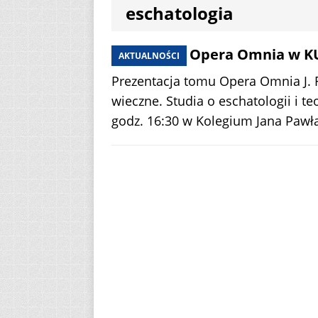
eschatologia
[ 7 sierpnia 2026 ]
(Mt 14, 22-33)
A
Nowy Tom Opera Omnia w K
AKTUALNOŚCI
[ 7 sierpnia 2026 ]
Prezentacja tomu Opera Omnia J. R
Niedzielę zwykłą „
wieczne. Studia o eschatologii i te
godz. 16:30 w Kolegium Jana Pawła 
[ 7 sierpnia 2026 ]