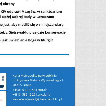
ej obrony
 XIV odprawi Mszę św. w sanktuarium
i Bożej Dobrej Rady w Genazzano
 jest, aby modlić się o silniejszą wiarę
tek z Gietrzwałdu przejdzie konserwację
jest uwielbienie Boga w liturgii?
Kuria Metropolitalna w Lublinie
ul. Prymasa Stefana Wyszyńskiego 2
20-105 Lublin
+48 81 532 10 58 centrala
+48 81 532 12 25 kancelaria
kancelaria(znak @)diecezja.lublin.pl