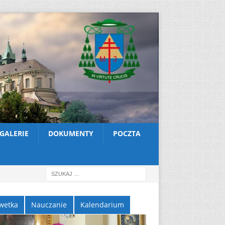
GALERIE
DOKUMENTY
POCZTA
wetka
Nauczanie
Kalendarium