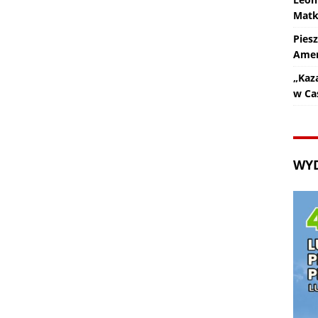
Matk
Pies
Amer
„Kaz
w Ca
WY