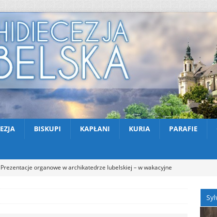
EZJA
BISKUPI
KAPŁANI
KURIA
PARAFIE
Prezentacje organowe w archikatedrze lubelskiej – w wakacyjne
NOŚCI
Syl
Kazimierski Festiwal Organowy 2026 – Letnie koncerty w Farze
TUALNOŚCI