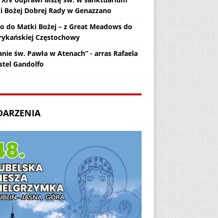
i Bożej Dobrej Rady w Genazzano
zo do Matki Bożej – z Great Meadows do
ykańskiej Częstochowy
anie św. Pawła w Atenach” - arras Rafaela
stel Gandolfo
DARZENIA