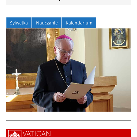
Sylwetka
Nauczanie
Kalendarium