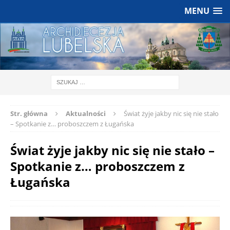
MENU
Str. główna
Aktualności
Świat żyje jakby nic się nie stało
– Spotkanie z… proboszczem z Ługańska
Świat żyje jakby nic się nie stało –
Spotkanie z… proboszczem z
Ługańska