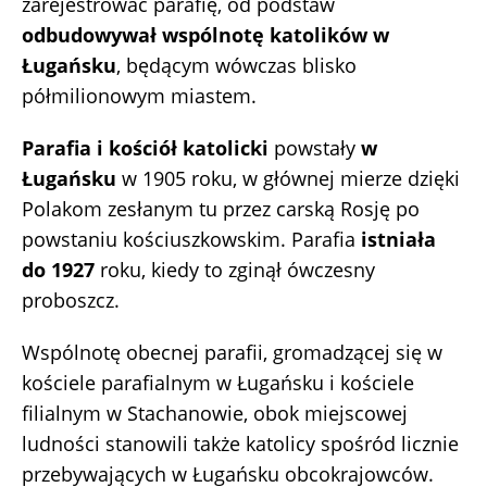
zarejestrować parafię, od podstaw
odbudowywał wspólnotę katolików w
Ługańsku
, będącym wówczas blisko
półmilionowym miastem.
Parafia i kościół katolicki
powstały
w
Ługańsku
w 1905 roku, w głównej mierze dzięki
Polakom zesłanym tu przez carską Rosję po
powstaniu kościuszkowskim. Parafia
istniała
do 1927
roku, kiedy to zginął ówczesny
proboszcz.
Wspólnotę obecnej parafii, gromadzącej się w
kościele parafialnym w Ługańsku i kościele
filialnym w Stachanowie, obok miejscowej
ludności stanowili także katolicy spośród licznie
przebywających w Ługańsku obcokrajowców.