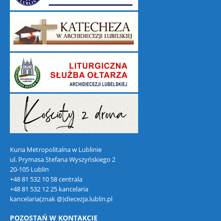
Kuria Metropolitalna w Lublinie
ul. Prymasa Stefana Wyszyńskiego 2
20-105 Lublin
+48 81 532 10 58 centrala
+48 81 532 12 25 kancelaria
kancelaria(znak @)diecezja.lublin.pl
POZOSTAŃ W KONTAKCIE