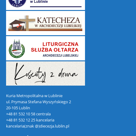
Kuria Metropolitalna w Lublinie
ul. Prymasa Stefana Wyszyńskiego 2
20-105 Lublin
+48 81 532 10 58 centrala
+48 81 532 12 25 kancelaria
kancelaria(znak @)diecezja.lublin.pl