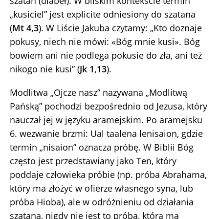
szatan (diabeł). W bliskim kontekście termin
„kusiciel” jest explicite odniesiony do szatana
(
Mt 4,3
). W Liście Jakuba czytamy: „Kto doznaje
pokusy, niech nie mówi: «Bóg mnie kusi». Bóg
bowiem ani nie podlega pokusie do zła, ani też
nikogo nie kusi” (
Jk 1,13
).
Modlitwa „Ojcze nasz” nazywana „Modlitwą
Pańską” pochodzi bezpośrednio od Jezusa, który
nauczał jej w języku aramejskim. Po aramejsku
6. wezwanie brzmi: Ual taalena lenisaion, gdzie
termin „nisaion” oznacza próbę. W Biblii Bóg
często jest przedstawiany jako Ten, który
poddaje człowieka próbie (np. próba Abrahama,
który ma złożyć w ofierze własnego syna, lub
próba Hioba), ale w odróżnieniu od działania
szatana, nigdy nie jest to próba, która ma