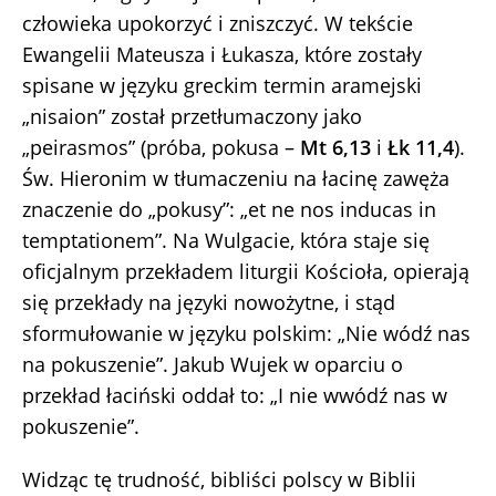
człowieka upokorzyć i zniszczyć. W tekście
Ewangelii Mateusza i Łukasza, które zostały
spisane w języku greckim termin aramejski
„nisaion” został przetłumaczony jako
„peirasmos” (próba, pokusa –
Mt 6,13
i
Łk 11,4
).
Św. Hieronim w tłumaczeniu na łacinę zawęża
znaczenie do „pokusy”: „et ne nos inducas in
temptationem”. Na Wulgacie, która staje się
oficjalnym przekładem liturgii Kościoła, opierają
się przekłady na języki nowożytne, i stąd
sformułowanie w języku polskim: „Nie wódź nas
na pokuszenie”. Jakub Wujek w oparciu o
przekład łaciński oddał to: „I nie wwódź nas w
pokuszenie”.
Widząc tę trudność, bibliści polscy w Biblii