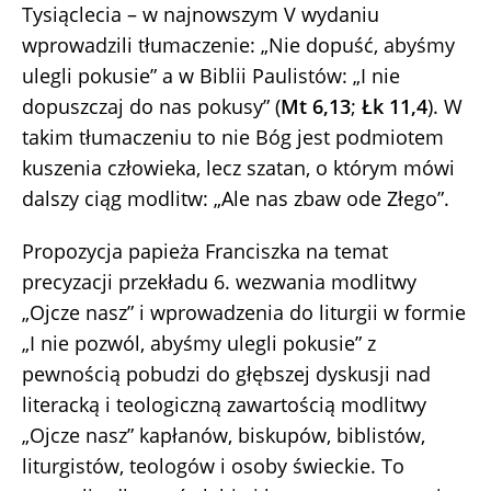
Tysiąclecia – w najnowszym V wydaniu
wprowadzili tłumaczenie: „Nie dopuść, abyśmy
ulegli pokusie” a w Biblii Paulistów: „I nie
dopuszczaj do nas pokusy” (
Mt 6,13
;
Łk 11,4
). W
takim tłumaczeniu to nie Bóg jest podmiotem
kuszenia człowieka, lecz szatan, o którym mówi
dalszy ciąg modlitw: „Ale nas zbaw ode Złego”.
Propozycja papieża Franciszka na temat
precyzacji przekładu 6. wezwania modlitwy
„Ojcze nasz” i wprowadzenia do liturgii w formie
„I nie pozwól, abyśmy ulegli pokusie” z
pewnością pobudzi do głębszej dyskusji nad
literacką i teologiczną zawartością modlitwy
„Ojcze nasz” kapłanów, biskupów, biblistów,
liturgistów, teologów i osoby świeckie. To