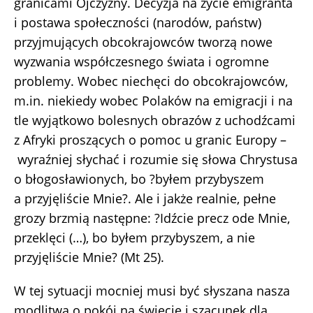
granicami Ojczyzny. Decyzja na życie emigranta
i postawa społeczności (narodów, państw)
przyjmujących obcokrajowców tworzą nowe
wyzwania współczesnego świata i ogromne
problemy. Wobec niechęci do obcokrajowców,
m.in. niekiedy wobec Polaków na emigracji i na
tle wyjątkowo bolesnych obrazów z uchodźcami
z Afryki proszących o pomoc u granic Europy –
wyraźniej słychać i rozumie się słowa Chrystusa
o błogosławionych, bo ?byłem przybyszem
a przyjęliście Mnie?. Ale i jakże realnie, pełne
grozy brzmią następne: ?Idźcie precz ode Mnie,
przeklęci (…), bo byłem przybyszem, a nie
przyjęliście Mnie? (Mt 25).
W tej sytuacji mocniej musi być słyszana nasza
modlitwa o pokój na świecie i szacunek dla