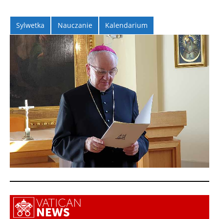
Sylwetka
Nauczanie
Kalendarium