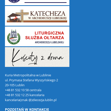
Kuria Metropolitalna w Lublinie
ul. Prymasa Stefana Wyszyńskiego 2
20-105 Lublin
+48 81 532 10 58 centrala
+48 81 532 12 25 kancelaria
kancelaria(znak @)diecezja.lublin.pl
POZOSTAŃ W KONTAKCIE