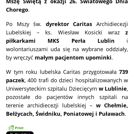
Mszę Świętą z okazji 26. Światowego Dnia
Chorego
.
Po Mszy św.
dyrektor Caritas
Archidiecezji
Lubelskiej – ks. Wiesław Kosicki wraz
z
piłkarkami MKS Perła Lublin
i
wolontariuszami uda się na wybrane oddziały,
by wręczyć
małym pacjentom upominki
.
W tym roku lubelska Caritas przygotowała
739
paczek
, 400 trafi do dzieci hospitalizowanych w
Uniwersyteckim szpitalu Dziecięcym
w Lublinie
,
pozostałe do pacjentów innych szpitali na
terenie archidiecezji lubelskiej –
w Chełmie,
Bełżycach, Świdniku, Poniatowej i Puławach
.