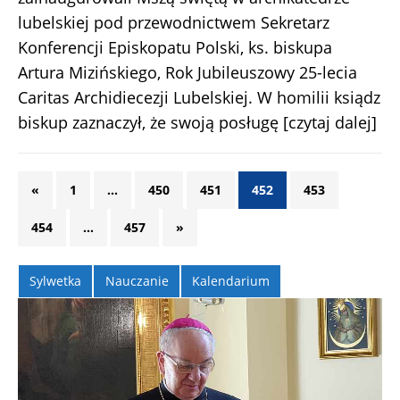
lubelskiej pod przewodnictwem Sekretarz
Konferencji Episkopatu Polski, ks. biskupa
Artura Mizińskiego, Rok Jubileuszowy 25-lecia
Caritas Archidiecezji Lubelskiej. W homilii ksiądz
biskup zaznaczył, że swoją posługę
[czytaj dalej]
«
1
…
450
451
452
453
454
…
457
»
Sylwetka
Nauczanie
Kalendarium