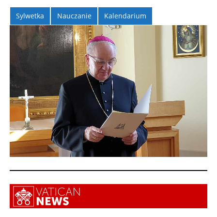
Sylwetka
Nauczanie
Kalendarium