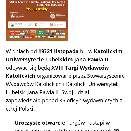
W dniach od
19?21 listopada
br. w
Katolickim
Uniwersytecie Lubelskim
Jana Pawła II
odbywać się będą
XVIII Targi Wydawców
Katolickich
organizowane przez Stowarzyszenie
Wydawców Katolickich i Katolicki Uniwersytet
Lubelski Jana Pawła II. Swój udział
zapowiedziało ponad 36 oficyn wydawniczych z
całej Polski.
Uroczyste otwarcie
Targów nastąpi w
pierwszym dniu ich trwania, w czwartek
19