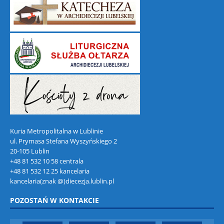
Kuria Metropolitalna w Lublinie
ul. Prymasa Stefana Wyszyńskiego 2
20-105 Lublin
+48 81 532 10 58 centrala
+48 81 532 12 25 kancelaria
kancelaria(znak @)diecezja.lublin.pl
POZOSTAŃ W KONTAKCIE