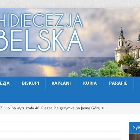
EZJA
BISKUPI
KAPŁANI
KURIA
PARAFIE
Z Lublina wyruszyła 48. Piesza Pielgrzymka na Jasną Górę
Syl
Nekrologi: śp. Jerzy Gasperski
AKTUALNOŚCI
Apel na miesiąc abstynencji – sierpień 2026
AKTUALNOŚCI