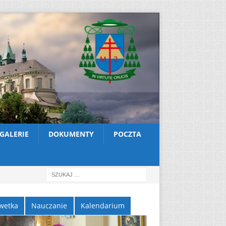
GALERIE
DOKUMENTY
POCZTA
wetka
Nauczanie
Kalendarium