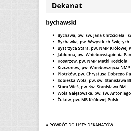
Dekanat
[ 2 sierpnia 2026 ]
12
AKTUALNOŚ
bychawski
[ 6 sierpnia 2026 ]
Bychawa, pw. św. Jana Chrzciciela i ś
Bychawka, pw. Wszystkich Świętych
Bystrzyca Stara, pw. NMP Królowej P
Jabłonna, pw. Wniebowstąpienia Pa
Kosarzew, pw. NMP Matki Kościoła
Krzczonów, pw. Wniebowzięcia NMP
Piotrków, pw. Chrystusa Dobrego Pa
Sobieska Wola, pw. św. Stanisława 
Stara Wieś, pw. św. Stanisława BM
Wola Gałęzowska, pw. św. Antoniego
Żuków, pw. MB Królowej Polski
« POWRÓT DO LISTY DEKANATÓW