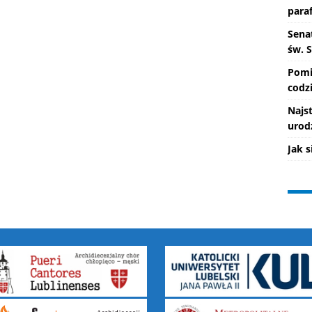
paraf
Senat
św. 
Pomi
codzi
Najs
urod
Jak 