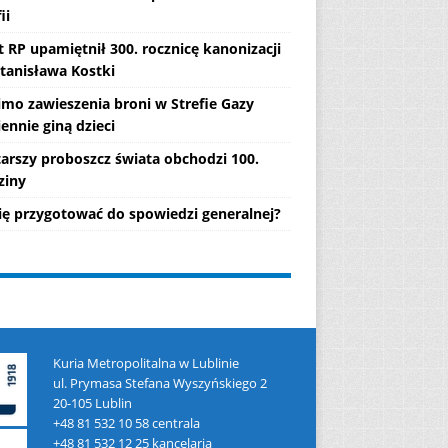
ii
 RP upamiętnił 300. rocznicę kanonizacji
Stanisława Kostki
mo zawieszenia broni w Strefie Gazy
ennie giną dzieci
tarszy proboszcz świata obchodzi 100.
ziny
się przygotować do spowiedzi generalnej?
Kuria Metropolitalna w Lublinie
ul. Prymasa Stefana Wyszyńskiego 2
20-105 Lublin
+48 81 532 10 58 centrala
+48 81 532 12 25 kancelaria