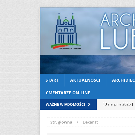
START
AKTUALNOŚCI
ARCHIDIEC
CMENTARZE ON-LINE
[ 3 sierpnia 2026 ]
WAŻNE WIADOMOŚCI
AKTUALNOŚCI
Str. główna
Dekanat
[ 2 sierpnia 2026 ]
[ 2 sierpnia 2026 ]