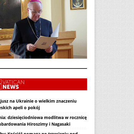
jusz na Ukrainie o wielkim znaczeniu
skich apeli o pokój
nia: dziesięciodniowa modlitwa w rocznicę
bardowania Hiroszimy i Nagasaki
hy: Kościół pomaga po trzęsieniu pod