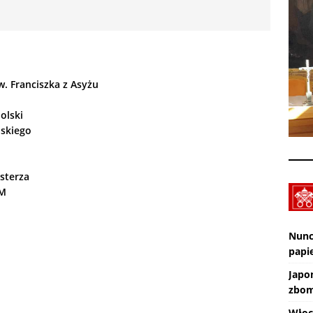
XXX Międzynarodowy Festiwal Organowy Lublin – Czuby: 2026-08-
CI
Zmarł ks. Ryszard Sowa
AKTUALNOŚCI
w. Franciszka z Asyżu
olski
ńskiego
sterza
BM
Nunc
papie
Japo
zbom
Włoc