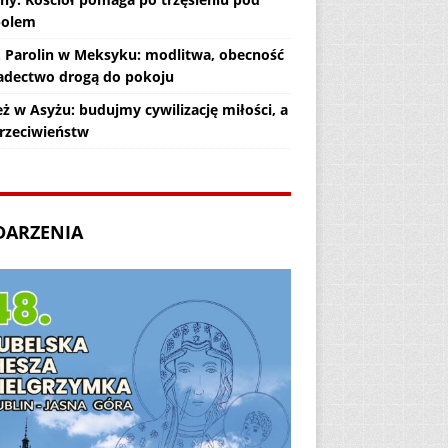
polem
. Parolin w Meksyku: modlitwa, obecność
iadectwo drogą do pokoju
ż w Asyżu: budujmy cywilizację miłości, a
przeciwieństw
DARZENIA