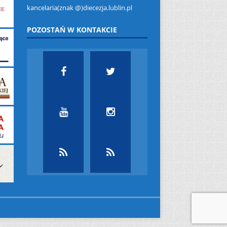
kancelaria(znak @)diecezja.lublin.pl
POZOSTAŃ W KONTAKCIE