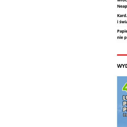
Nea
Kard
i św
Papie
nie 
WY