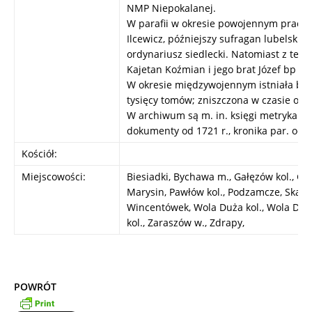
NMP Niepokalanej.
W parafii w okresie powojennym pracow
Ilcewicz, późniejszy sufragan lubelski, k
ordynariusz siedlecki. Natomiast z tere
Kajetan Koźmian i jego brat Józef bp wło
W okresie międzywojennym istniała bibli
tysięcy tomów; zniszczona w czasie osta
W archiwum są m. in. księgi metrykalne
dokumenty od 1721 r., kronika par. od 1
Kościół:
Miejscowości:
Biesiadki, Bychawa m., Gałęzów kol., Ga
Marysin, Pawłów kol., Podzamcze, Skaw
Wincentówek, Wola Duża kol., Wola Duż
kol., Zaraszów w., Zdrapy,
POWRÓT