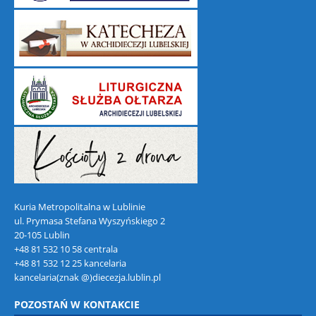
Kuria Metropolitalna w Lublinie
ul. Prymasa Stefana Wyszyńskiego 2
20-105 Lublin
+48 81 532 10 58 centrala
+48 81 532 12 25 kancelaria
kancelaria(znak @)diecezja.lublin.pl
POZOSTAŃ W KONTAKCIE