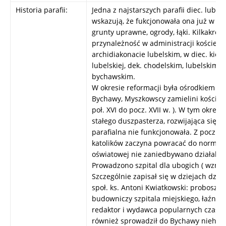
Historia parafii:
Jedna z najstarszych parafii diec. lubel
wskazują, że fukcjonowała ona już w 13
grunty uprawne, ogrody, łąki. Kilkakrot
przynależność w administracji kościelne
archidiakonacie lubelskim, w diec. kielec
lubelskiej, dek. chodelskim, lubelskim, 
bychawskim.
W okresie reformacji była ośrodkiem ka
Bychawy, Myszkowscy zamielini kościół n
poł. XVI do pocz. XVII w. ). W tym okresi
stałego duszpasterza, rozwijająca się p
parafialna nie funkcjonowała. Z pocz. XVI
katolików zaczyna powracać do normy. 
oświatowej nie zaniedbywano działalnoś
Prowadzono szpital dla ubogich ( wzmian
Szczególnie zapisał się w dziejach dzia
społ. ks. Antoni Kwiatkowski: proboszcz
budowniczy szpitala miejskiego, łaźni, 
redaktor i wydawca popularnych czasop
również sprowadził do Bychawy niehabit