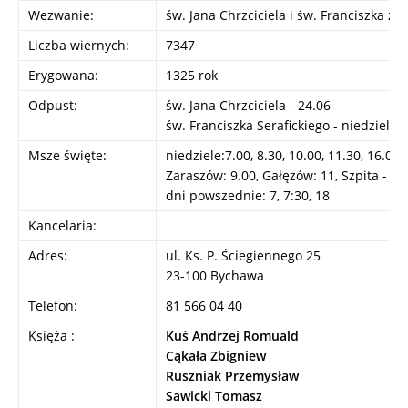
Wezwanie:
św. Jana Chrzciciela i św. Franciszka z 
Liczba wiernych:
7347
Erygowana:
1325 rok
Odpust:
św. Jana Chrzciciela - 24.06
św. Franciszka Serafickiego - niedziela 
Msze święte:
niedziele:7.00, 8.30, 10.00, 11.30, 16.00
Zaraszów: 9.00, Gałęzów: 11, Szpita - so
dni powszednie: 7, 7:30, 18
Kancelaria:
Adres:
ul. Ks. P. Ściegiennego 25
23-100 Bychawa
Telefon:
81 566 04 40
Księża :
Kuś Andrzej Romuald
Cąkała Zbigniew
Ruszniak Przemysław
Sawicki Tomasz