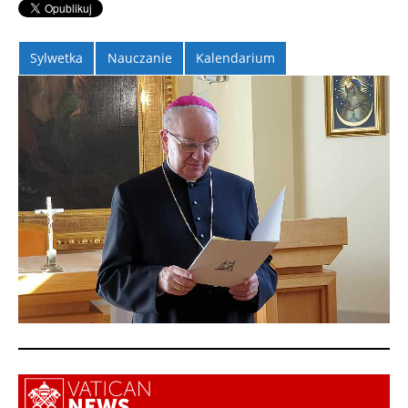
Sylwetka
Nauczanie
Kalendarium