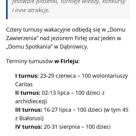
festiwale piosenki, turnieje wiedzy, konkursy
i inne atrakcje.
Cztery turnusy wakacyjne odbędą się w „Domu
Zawierzenia” nad jeziorem Firlej oraz jeden w
„Domu Spotkania” w Dąbrowicy.
Terminy turnusów
w Firleju
:
I turnus:
23-29 czerwca – 100 wolontariuszy
Caritas
II turnus:
02-13 lipca – 100 dzieci z
archidiecezji
III turnus:
16-27 lipca – 100 dzieci (w tym 45
z Białorusi)
IV turnus:
20-31 sierpnia – 100 dzieci