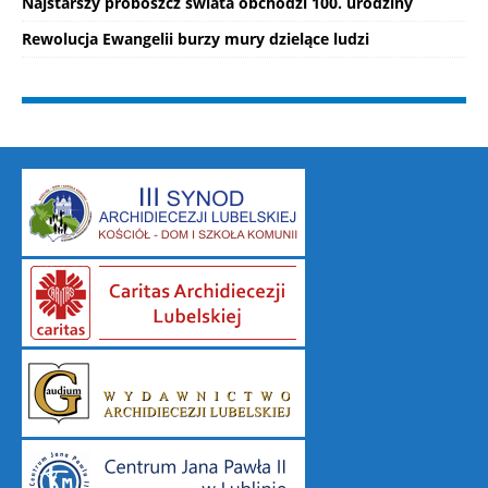
Najstarszy proboszcz świata obchodzi 100. urodziny
Rewolucja Ewangelii burzy mury dzielące ludzi