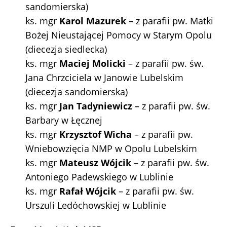
sandomierska)
ks. mgr
Karol Mazurek
– z parafii pw. Matki
Bożej Nieustającej Pomocy w Starym Opolu
(diecezja siedlecka)
ks. mgr
Maciej Molicki
– z parafii pw. św.
Jana Chrzciciela w Janowie Lubelskim
(diecezja sandomierska)
ks. mgr
Jan Tadyniewicz
– z parafii pw. św.
Barbary w Łęcznej
ks. mgr
Krzysztof Wicha
– z parafii pw.
Wniebowzięcia NMP w Opolu Lubelskim
ks. mgr
Mateusz Wójcik
– z parafii pw. św.
Antoniego Padewskiego w Lublinie
ks. mgr
Rafał Wójcik
– z parafii pw. św.
Urszuli Ledóchowskiej w Lublinie