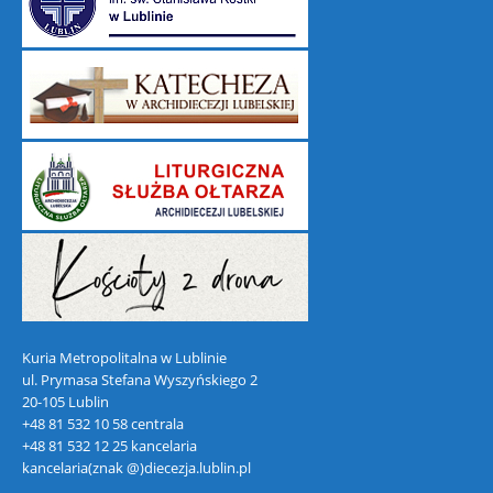
Kuria Metropolitalna w Lublinie
ul. Prymasa Stefana Wyszyńskiego 2
20-105 Lublin
+48 81 532 10 58 centrala
+48 81 532 12 25 kancelaria
kancelaria(znak @)diecezja.lublin.pl