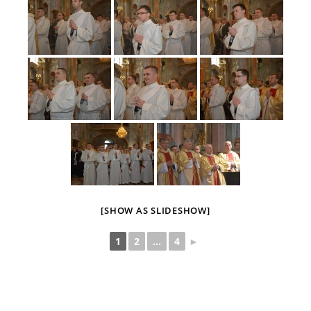
[SHOW AS SLIDESHOW]
1
2
...
4
►