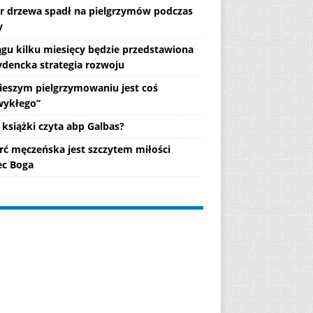
r drzewa spadł na pielgrzymów podczas
y
ągu kilku miesięcy będzie przedstawiona
ydencka strategia rozwoju
ieszym pielgrzymowaniu jest coś
wykłego”
 książki czyta abp Galbas?
rć męczeńska jest szczytem miłości
c Boga