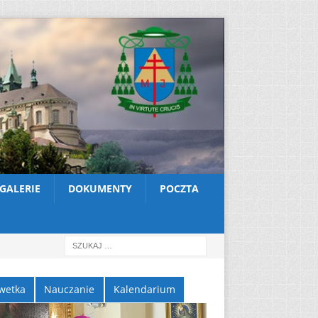
GALERIE
DOKUMENTY
POCZTA
wetka
Nauczanie
Kalendarium