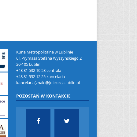
Kuria Metropolitalna w Lublinie
ul. Prymasa Stefana Wyszyńskiego 2
20-105 Lublin
+48 81 532 10 58 centrala
+48 81 532 12 25 kancelaria
kancelaria(znak @)diecezja.lublin.pl
POZOSTAŃ W KONTAKCIE