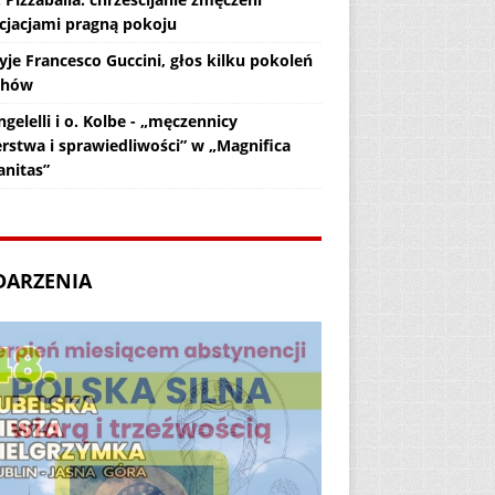
cjacjami pragną pokoju
yje Francesco Guccini, głos kilku pokoleń
chów
gelelli i o. Kolbe - „męczennicy
erstwa i sprawiedliwości” w „Magnifica
nitas”
DARZENIA