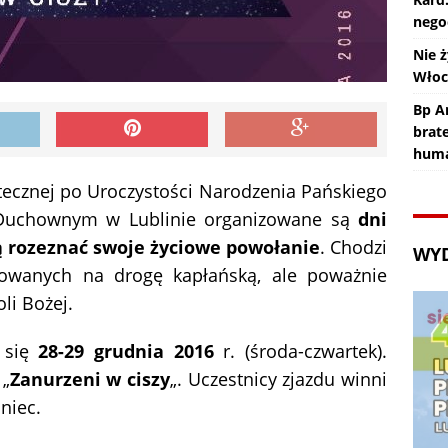
nego
Nie ż
Wło
Bp An
brat
huma
tecznej po Uroczystości Narodzenia Pańskiego
Duchownym w Lublinie organizowane są
dni
ą rozeznać swoje życiowe powołanie
. Chodzi
WY
owanych na drogę kapłańską, ale poważnie
li Bożej.
 się
28-29 grudnia 2016
r. (środa-czwartek).
 „
Zanurzeni w ciszy
„. Uczestnicy zjazdu winni
niec.