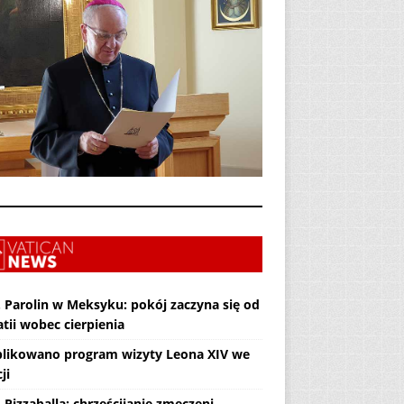
. Parolin w Meksyku: pokój zaczyna się od
tii wobec cierpienia
likowano program wizyty Leona XIV we
ji
 Pizzaballa: chrześcijanie zmęczeni