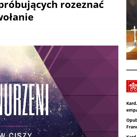
 próbujących rozeznać
Apel na miesiąc abstynencji – sierpień 2026
AKTUALNOŚCI
wołanie
Pot, śpiew, duch – pielgrzymka. SPOTKANIA Z WIARĄ w 19
A (9.08.2026)
AKTUALNOŚCI
Kard
empa
Opub
Franc
Kard.