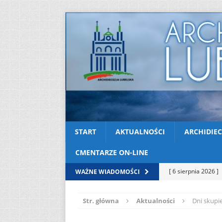
START
AKTUALNOŚCI
ARCHIDIEC
CMENTARZE ON-LINE
[ 6 sierpnia 2026 ]
WAŻNE WIADOMOŚCI
[ 3 sierpnia 2026 ]
Str. główna
Aktualności
Dni skupi
AKTUALNOŚCI
[ 2 sierpnia 2026 ]