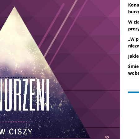
Kona
burz
W ci
prez
„W p
niez
Jakie
Śmie
wobe