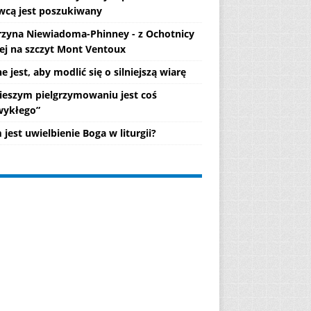
wcą jest poszukiwany
rzyna Niewiadoma-Phinney - z Ochotnicy
ej na szczyt Mont Ventoux
 jest, aby modlić się o silniejszą wiarę
ieszym pielgrzymowaniu jest coś
wykłego”
jest uwielbienie Boga w liturgii?