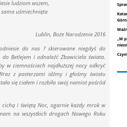
niesie ludziom wszem,
Spra
a sama uśmiechnięta
Kata
Górn
Ważne
Lublin, Boże Narodzenie 2016
„W p
niez
 odniesie do nas ? skierowane niegdyś do
Czym 
 do Betlejem i odnaleźć Zbawiciela świata.
by w ciemnościach najdłuższej nocy odkryć
Wraz z pasterzami idźmy i głośmy światu
tała się ciałem i rozbiła swój namiot pośród
ło cichą i świętą Noc, ogarnie każdy mrok w
i nam na wszystkich drogach Nowego Roku