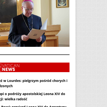
eż w Lourdes: pielgrzym pośród chorych i
dzonych
upi o podróży apostolskiej Leona XIV do
ji: wielka radość
. Rossi: przyjazd Leona XIV do Argentyny