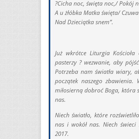
?Cicha noc, święta noc,/ Pokój 
A u żłóbka Matka święta/ Czuw
Nad Dzieciątka snem”.
Już wkrótce Liturgia Kościoła
pasterzy ? wezwanie, aby pójść
Potrzeba nam światła wiary, a
początek naszego zbawienia. 
miłosierną dobroć Boga, która s
nas.
Niech światło, które rozświetli
nas i wokół nas. Niech świec
2017.