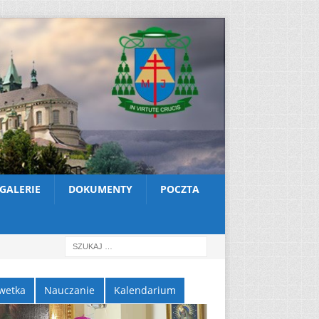
GALERIE
DOKUMENTY
POCZTA
wetka
Nauczanie
Kalendarium