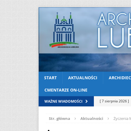
START
AKTUALNOŚCI
ARCHIDIEC
CMENTARZE ON-LINE
[ 7 sierpnia 2026 ]
WAŻNE WIADOMOŚCI
soboty
AKTUAL
Str. główna
Aktualności
Życzenia 
[ 7 sierpnia 2026 ]
Kazimierskiej
AK