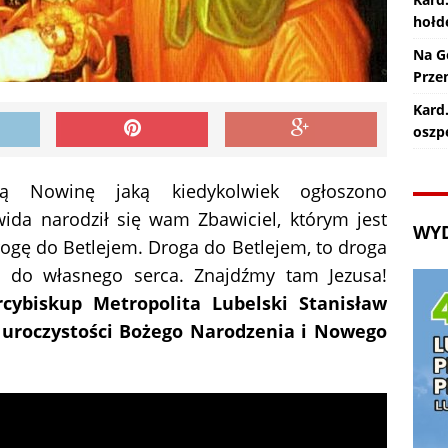
hołd
Na G
Prze
Kard.
oszp
szą Nowinę jaką kiedykolwiek ogłoszono
ida narodził się wam Zbawiciel, którym jest
WY
ogę do Betlejem. Droga do Betlejem, to droga
 do własnego serca. Znajdźmy tam Jezusa!
rcybiskup Metropolita Lubelski Stanisław
i uroczystości Bożego Narodzenia i Nowego