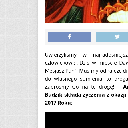
Uwierzyliśmy w najradośniej
człowiekowi: „Dziś w mieście Daw
Mesjasz Pan”. Musimy odnaleźć dr
do własnego sumienia, to droga
Zaprośmy Go na tę drogę! –
A
Budzik składa życzenia z okazj
2017 Roku
: