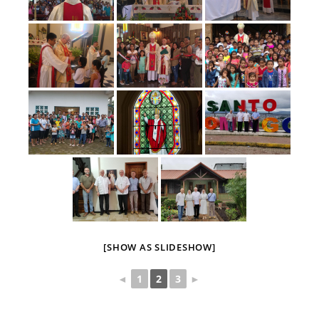
[SHOW AS SLIDESHOW]
◄
1
2
3
►