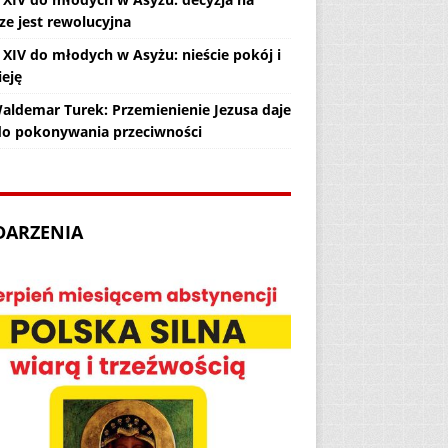
ze jest rewolucyjna
 XIV do młodych w Asyżu: nieście pokój i
ieję
Waldemar Turek: Przemienienie Jezusa daje
 do pokonywania przeciwności
DARZENIA