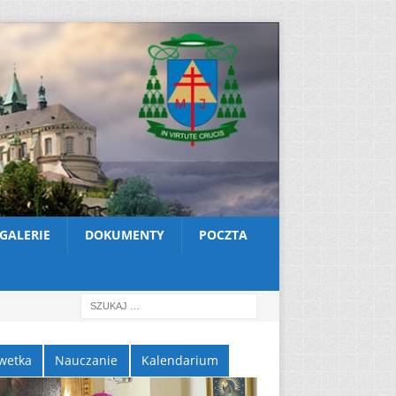
GALERIE
DOKUMENTY
POCZTA
wetka
Nauczanie
Kalendarium