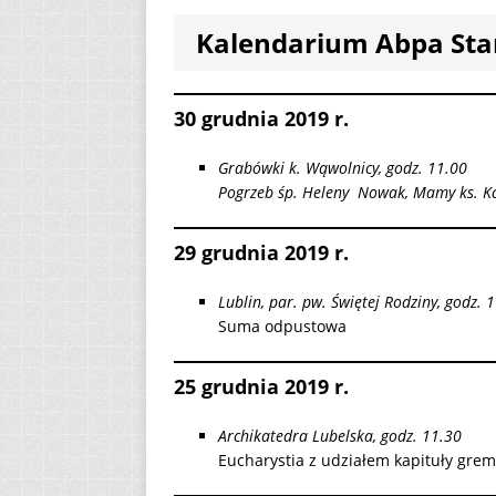
Kalendarium Abpa Sta
[ 2 sierpnia 2026 ]
12
AKTUALNOŚ
[ 6 sierpnia 2026 ]
30 grudnia 2019 r.
Grabówki k. Wąwolnicy, godz. 11.00
Pogrzeb śp. Heleny Nowak, Mamy ks. K
29 grudnia 2019 r.
Lublin, par. pw. Świętej Rodziny, godz. 
Suma odpustowa
25 grudnia 2019 r.
Archikatedra Lubelska, godz. 11.30
Eucharystia z udziałem kapituły grem