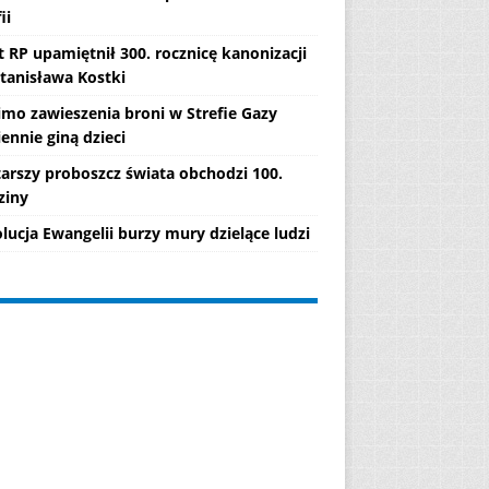
ii
 RP upamiętnił 300. rocznicę kanonizacji
Stanisława Kostki
mo zawieszenia broni w Strefie Gazy
ennie giną dzieci
tarszy proboszcz świata obchodzi 100.
ziny
lucja Ewangelii burzy mury dzielące ludzi