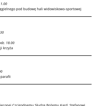
11.00
ęgielnego pod budowę hali widowiskowo-sportowej
.30
odz. 18.00
ji krzyża
00
parafii
więconej Czcigodnemu Słudze Bożemu Kard. Stefanowi