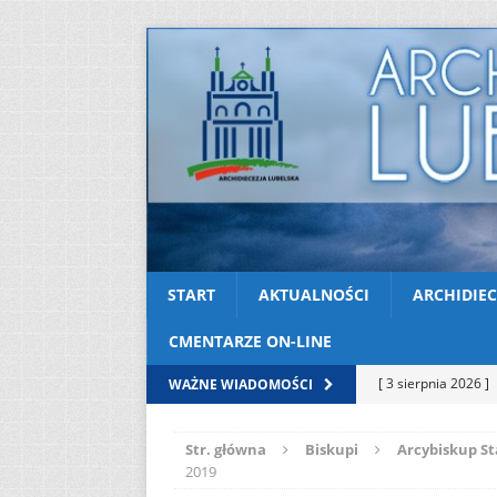
START
AKTUALNOŚCI
ARCHIDIEC
CMENTARZE ON-LINE
[ 3 sierpnia 2026 ]
WAŻNE WIADOMOŚCI
AKTUALNOŚCI
Str. główna
Biskupi
Arcybiskup St
[ 2 sierpnia 2026 ]
2019
[ 2 sierpnia 2026 ]