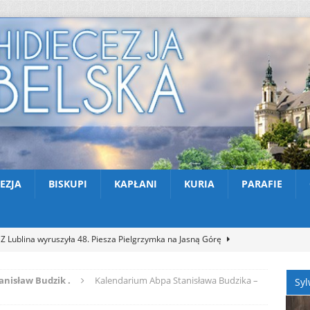
EZJA
BISKUPI
KAPŁANI
KURIA
PARAFIE
Z Lublina wyruszyła 48. Piesza Pielgrzymka na Jasną Górę
anisław Budzik .
Kalendarium Abpa Stanisława Budzika –
Syl
Nekrologi: śp. Jerzy Gasperski
AKTUALNOŚCI
Apel na miesiąc abstynencji – sierpień 2026
AKTUALNOŚCI