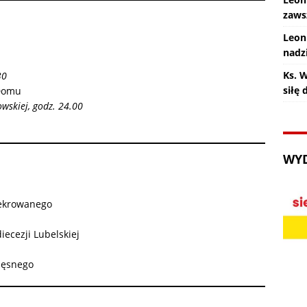
zaws
Leon
nadz
Ks. 
30
siłę
 Domu
wskiej, godz. 24.00
WY
sekrowanego
ecezji Lubelskiej
częsnego