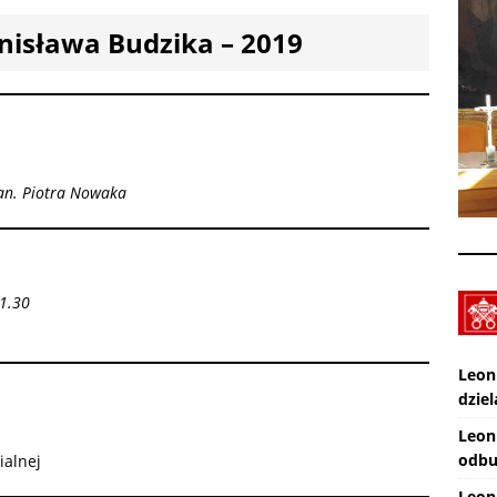
nisława Budzika – 2019
XXX Międzynarodowy Festiwal Organowy Lublin – Czuby: 2026-08-
CI
Zmarł ks. Ryszard Sowa
AKTUALNOŚCI
an. Piotra Nowaka
11.30
Leon
dziel
Leon
odbu
ialnej
Leon