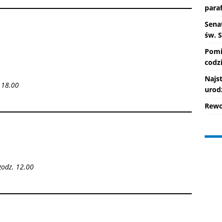
paraf
Senat
św. 
Pomi
codzi
Najs
 18.00
urod
Rewo
godz. 12.00