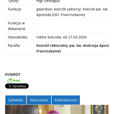
Tytuły:
mgr (teologia)
Funkcje:
gwardian, kościół zakonny: Kościół pw. św. A
Apostoła (OO. Franciszkanie)
Funkcje w
dekanacie:
Stanowisko:
rektor kościoła, od 27.03.2020
Parafia:
Kościół rektoralny pw. św. Andrzeja Apostoł
Franciszkanie)
POWRÓT
Sylwetka
Nauczanie
Kalendarium