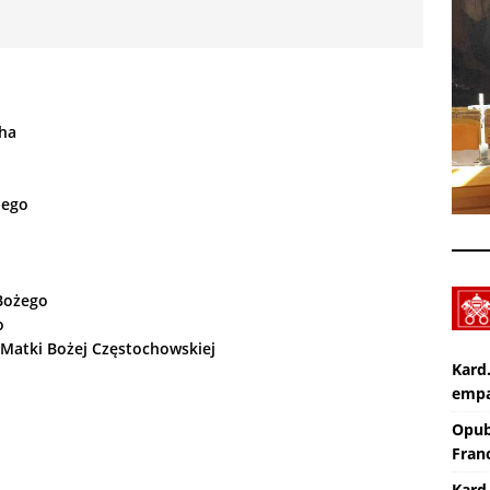
XXX Międzynarodowy Festiwal Organowy Lublin – Czuby: 2026-08-
CI
Zmarł ks. Ryszard Sowa
AKTUALNOŚCI
cha
iego
 Bożego
o
i Matki Bożej Częstochowskiej
Kard
empa
Opub
Franc
Kard.