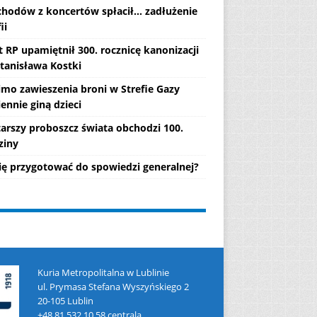
chodów z koncertów spłacił... zadłużenie
ii
 RP upamiętnił 300. rocznicę kanonizacji
Stanisława Kostki
mo zawieszenia broni w Strefie Gazy
ennie giną dzieci
tarszy proboszcz świata obchodzi 100.
ziny
się przygotować do spowiedzi generalnej?
Kuria Metropolitalna w Lublinie
ul. Prymasa Stefana Wyszyńskiego 2
20-105 Lublin
+48 81 532 10 58 centrala