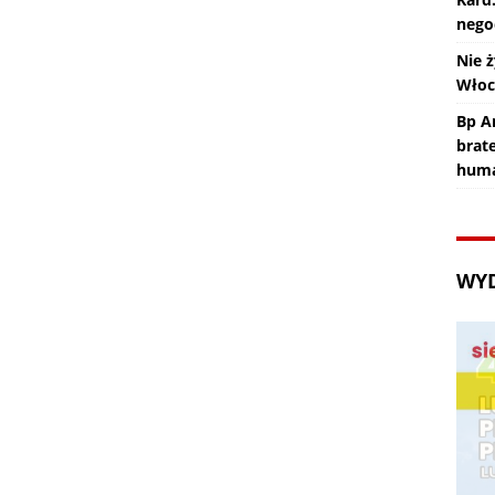
nego
Nie ż
Wło
Bp An
brat
huma
WY