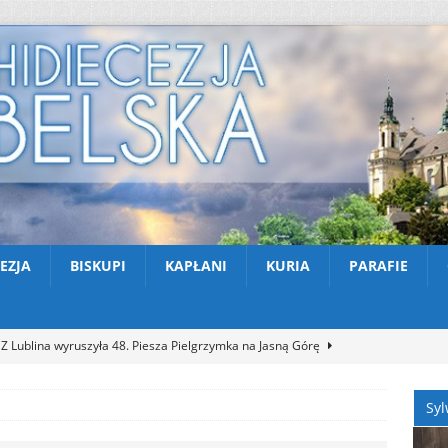
EZJA
BISKUPI
KAPŁANI
KURIA
PARAFIE
Z Lublina wyruszyła 48. Piesza Pielgrzymka na Jasną Górę
Syl
Nekrologi: śp. Jerzy Gasperski
AKTUALNOŚCI
Apel na miesiąc abstynencji – sierpień 2026
AKTUALNOŚCI