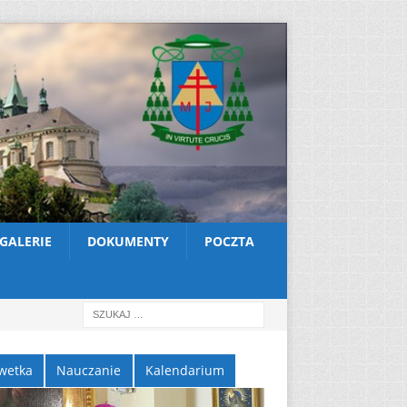
GALERIE
DOKUMENTY
POCZTA
wetka
Nauczanie
Kalendarium