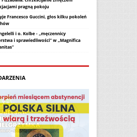
cjacjami pragną pokoju
yje Francesco Guccini, głos kilku pokoleń
chów
gelelli i o. Kolbe - „męczennicy
erstwa i sprawiedliwości” w „Magnifica
nitas”
DARZENIA