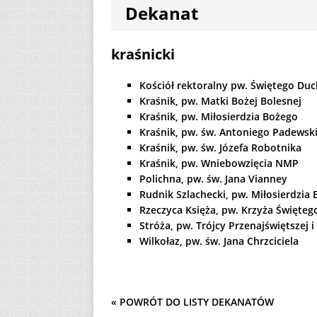
Dekanat
[ 2 sierpnia 2026 ]
12
AKTUALNOŚ
kraśnicki
[ 6 sierpnia 2026 ]
Kościół rektoralny pw. Świętego Du
Kraśnik, pw. Matki Bożej Bolesnej
Kraśnik, pw. Miłosierdzia Bożego
Kraśnik, pw. św. Antoniego Padewsk
Kraśnik, pw. św. Józefa Robotnika
Kraśnik, pw. Wniebowzięcia NMP
Polichna, pw. św. Jana Vianney
Rudnik Szlachecki, pw. Miłosierdzia
Rzeczyca Księża, pw. Krzyża Święteg
Stróża, pw. Trójcy Przenajświętszej 
Wilkołaz, pw. św. Jana Chrzciciela
« POWRÓT DO LISTY DEKANATÓW