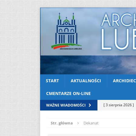
START
AKTUALNOŚCI
ARCHIDIEC
CMENTARZE ON-LINE
[ 3 sierpnia 2026 ]
WAŻNE WIADOMOŚCI
AKTUALNOŚCI
Str. główna
Dekanat
[ 2 sierpnia 2026 ]
[ 2 sierpnia 2026 ]