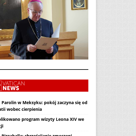
. Parolin w Meksyku: pokój zaczyna się od
tii wobec cierpienia
likowano program wizyty Leona XIV we
ji
 Pizzaballa: chrześcijanie zmęczeni