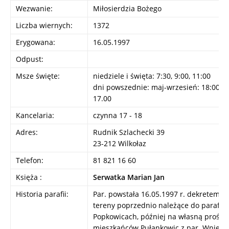
Wezwanie:
Miłosierdzia Bożego
Liczba wiernych:
1372
Erygowana:
16.05.1997
Odpust:
Msze święte:
niedziele i święta: 7:30, 9:00, 11:00
dni powszednie: maj-wrzesień: 18:00; p
17.00
Kancelaria:
czynna 17 - 18
Adres:
Rudnik Szlachecki 39
23-212 Wilkołaz
Telefon:
81 821 16 60
Księża :
Serwatka Marian Jan
Historia parafii:
Par. powstała 16.05.1997 r. dekretem ab
tereny poprzednio należące do parafii w
Popkowicach, później na własną prośbę
mieszkańców Pułankowic z par. Wnieb