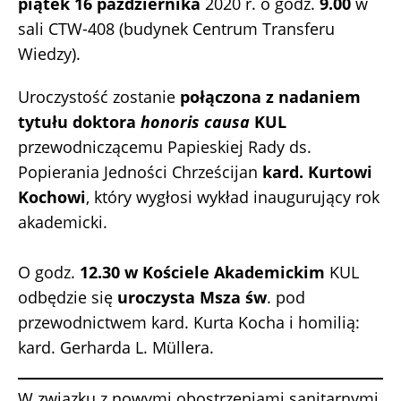
piątek
16 października
2020 r. o godz.
9.00
w
sali CTW-408 (budynek Centrum Transferu
Wiedzy).
Uroczystość zostanie
połączona z nadaniem
tytułu doktora
honoris causa
KUL
przewodniczącemu Papieskiej Rady ds.
Popierania Jedności Chrześcijan
kard. Kurtowi
Kochowi
, który wygłosi wykład inaugurujący rok
akademicki.
O godz.
12.30
w Kościele Akademickim
KUL
odbędzie się
uroczysta Msza św
. pod
przewodnictwem kard. Kurta Kocha i homilią:
kard. Gerharda L. Müllera.
W związku z nowymi obostrzeniami sanitarnymi,