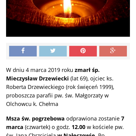
W dniu 4 marca 2019 roku
zmarł śp.
Mieczysław Drzewiecki
(lat 69), ojciec ks.
Roberta Drzewieckiego (rok święceń 1999),
proboszcza parafii pw. św. Małgorzaty w
Olchowcu k. Chełma
Msza św. pogrzebowa
odprawiona zostanie
7
marca
(czwartek) o godz.
12.00
w kościele pw.
św. Jana Chrzciciela
w Nałęczowie
. Po