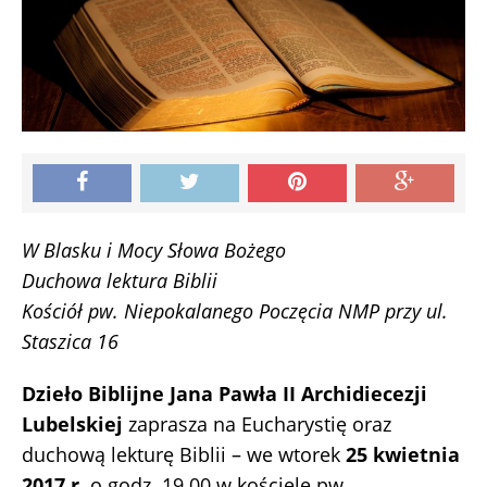
W Blasku i Mocy Słowa Bożego
Duchowa lektura Biblii
Kościół pw. Niepokalanego Poczęcia NMP przy ul.
Staszica 16
Dzieło Biblijne Jana Pawła II Archidiecezji
Lubelskiej
zaprasza na Eucharystię oraz
duchową lekturę Biblii – we wtorek
25 kwietnia
2017 r.
o godz. 19.00 w kościele pw.