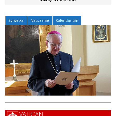
Sylwetka
Nauczanie
Kalendarium