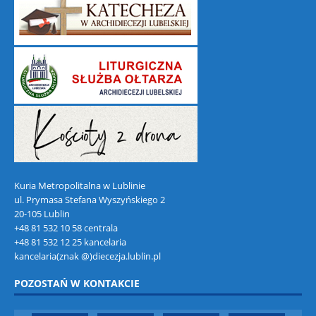
Kuria Metropolitalna w Lublinie
ul. Prymasa Stefana Wyszyńskiego 2
20-105 Lublin
+48 81 532 10 58 centrala
+48 81 532 12 25 kancelaria
kancelaria(znak @)diecezja.lublin.pl
POZOSTAŃ W KONTAKCIE