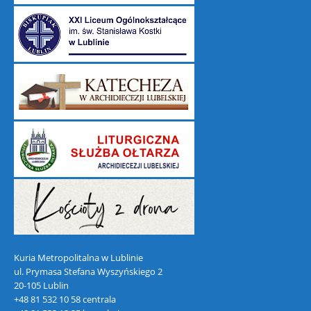
Kuria Metropolitalna w Lublinie
ul. Prymasa Stefana Wyszyńskiego 2
20-105 Lublin
+48 81 532 10 58 centrala