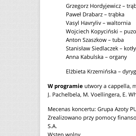
Grzegorz Hordyjewicz – trą
Paweł Drabarz – trąbka
Vasyl Havryliv – waltornia
Wojciech Kopyciński – puz
Anton Szaszkow – tuba
Stanisław Siedlaczek – kotły
Anna Kabulska – organy
Elżbieta Krzemińska – dyry
W programie
utwory a cappella, m
J. Pachelbela, M. Voellingera, E. Wh
Mecenas koncertu: Grupa Azoty 
Zrealizowano przy pomocy finanso
S.A.
Wstęp wolny