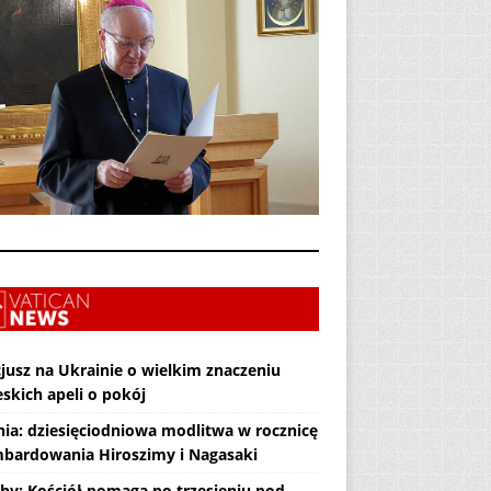
jusz na Ukrainie o wielkim znaczeniu
skich apeli o pokój
nia: dziesięciodniowa modlitwa w rocznicę
bardowania Hiroszimy i Nagasaki
hy: Kościół pomaga po trzęsieniu pod