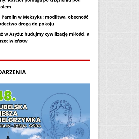
polem
. Parolin w Meksyku: modlitwa, obecność
iadectwo drogą do pokoju
ż w Asyżu: budujmy cywilizację miłości, a
przeciwieństw
DARZENIA