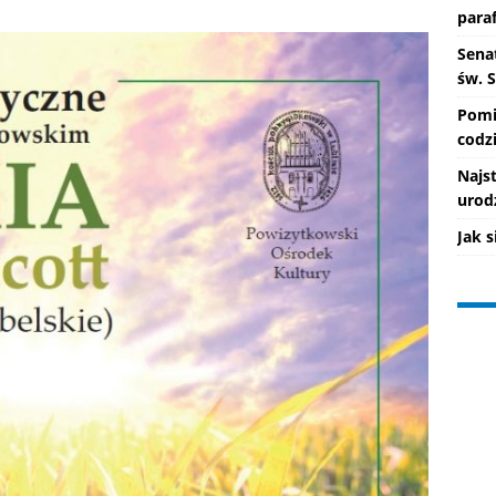
paraf
Senat
św. 
Pomi
codzi
Najs
urod
Jak 