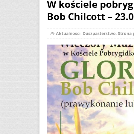
W kościele pobry
[ 2 sierpnia 2026 ]
Bob Chilcott – 23.
12
AKTUALNOŚ
[ 6 sierpnia 2026 ]
Aktualności
,
Duszpasterstwo
,
Strona