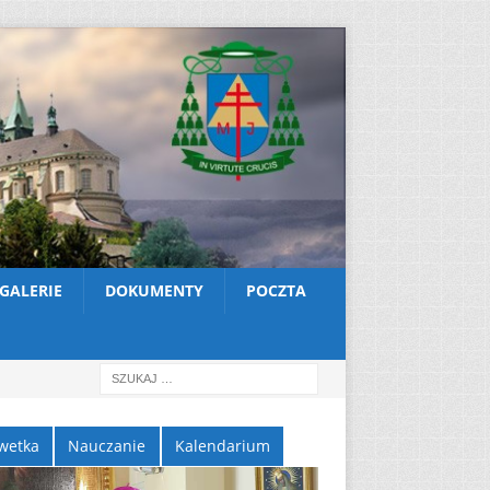
GALERIE
DOKUMENTY
POCZTA
wetka
Nauczanie
Kalendarium