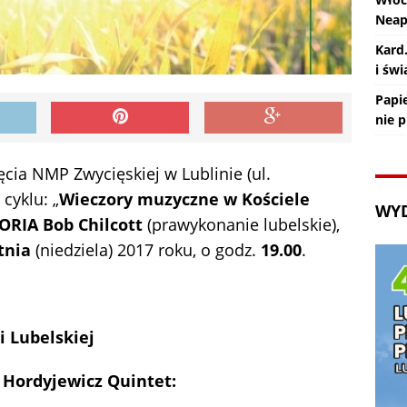
Nea
Kard
i św
Papie
nie 
cia NMP Zwycięskiej w Lublinie (ul.
cyklu: „
Wieczory muzyczne w Kościele
WY
ORIA Bob Chilcott
(prawykonanie lubelskie),
tnia
(niedziela) 2017 roku, o godz.
19.00
.
i Lubelskiej
 Hordyjewicz Quintet: