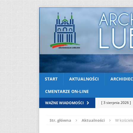
START
AKTUALNOŚCI
ARCHIDIEC
CMENTARZE ON-LINE
[ 3 sierpnia 2026 ]
WAŻNE WIADOMOŚCI
AKTUALNOŚCI
Str. główna
Aktualności
W kościel
[ 2 sierpnia 2026 ]
[ 2 sierpnia 2026 ]