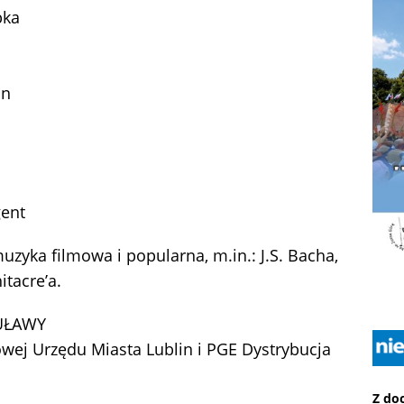
bka
on
gent
uzyka filmowa i popularna, m.in.: J.S. Bacha,
itacre’a.
PUŁAWY
wej Urzędu Miasta Lublin i PGE Dystrybucja
Z do