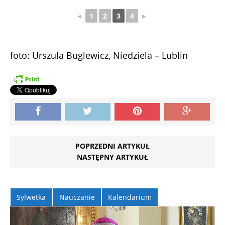
◄
1
2
3
4
►
foto: Urszula Buglewicz, Niedziela – Lublin
POPRZEDNI ARTYKUŁ
NASTĘPNY ARTYKUŁ
Sylwetka
Nauczanie
Kalendarium