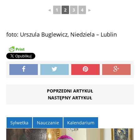
◄
1
2
3
4
►
foto: Urszula Buglewicz, Niedziela – Lublin
POPRZEDNI ARTYKUŁ
NASTĘPNY ARTYKUŁ
Sylwetka
Nauczanie
Kalendarium