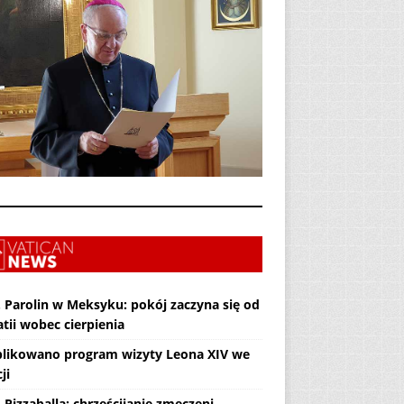
. Parolin w Meksyku: pokój zaczyna się od
tii wobec cierpienia
likowano program wizyty Leona XIV we
ji
 Pizzaballa: chrześcijanie zmęczeni