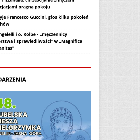
cjacjami pragną pokoju
yje Francesco Guccini, głos kilku pokoleń
chów
gelelli i o. Kolbe - „męczennicy
erstwa i sprawiedliwości” w „Magnifica
nitas”
DARZENIA