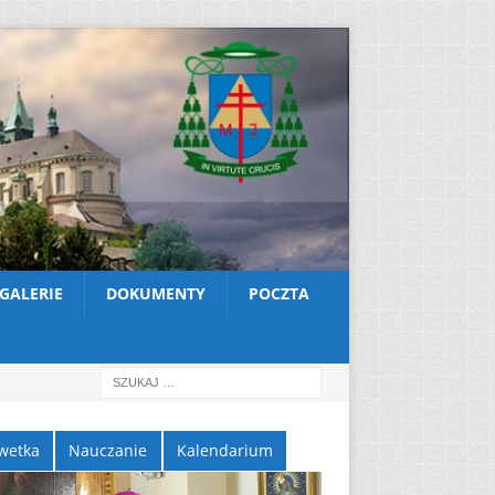
GALERIE
DOKUMENTY
POCZTA
wetka
Nauczanie
Kalendarium