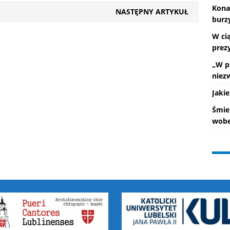
Kona
NASTĘPNY ARTYKUŁ
burz
W ci
prez
„W p
niez
Jakie
Śmie
wobe