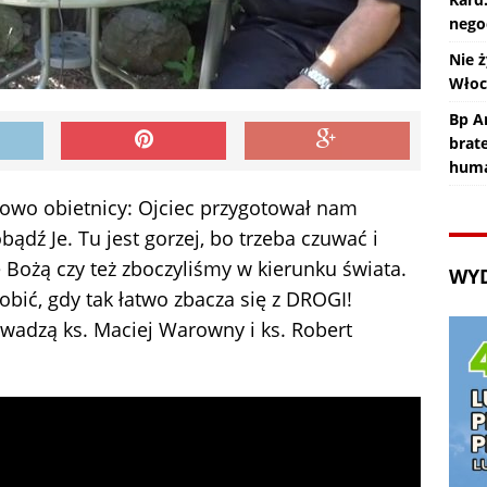
nego
Nie ż
Wło
Bp An
brat
huma
słowo obietnicy: Ojciec przygotował nam
obądź Je. Tu jest gorzej, bo trzeba czuwać i
 Bożą czy też zboczyliśmy w kierunku świata.
WY
obić, gdy tak łatwo zbacza się z DROGI!
owadzą ks. Maciej Warowny i ks. Robert