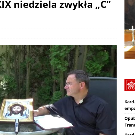
XIX niedziela zwykła „C”
Nekrologi: śp. Jerzy Gasperski
AKTUALNOŚCI
Wiara eksperymentalna. TV lectio divina – XIX Niedziela zwykła „A”
KTUALNOŚCI
Kard
empa
Opub
Franc
Kard.