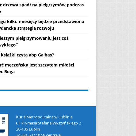
r drzewa spadł na pielgrzymów podczas
y
ągu kilku miesięcy będzie przedstawiona
ydencka strategia rozwoju
ieszym pielgrzymowaniu jest coś
wykłego”
 książki czyta abp Galbas?
rć męczeńska jest szczytem miłości
c Boga
Kuria Metropolitalna w Lublinie
ul. Prymasa Stefana Wyszyńskiego 2
20-105 Lublin
+48 81 532 10 58 centrala