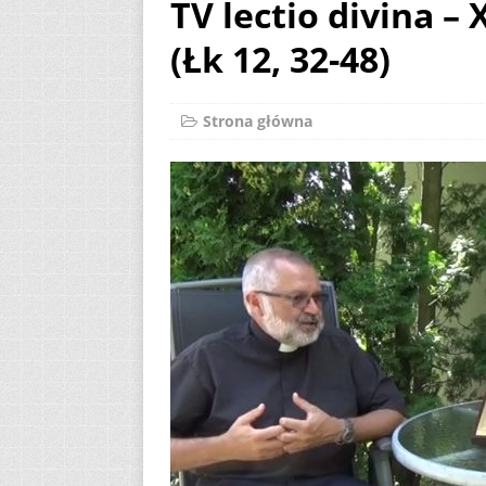
TV lectio divina – 
AKTUALNOŚCI
(Łk 12, 32-48)
[ 2 sierpnia 2026 ]
[ 7 sierpnia 2026 ]
Strona główna
(Mt 14, 22-33)
A