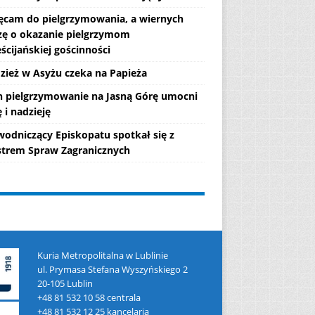
ęcam do pielgrzymowania, a wiernych
zę o okazanie pielgrzymom
ścijańskiej gościnności
zież w Asyżu czeka na Papieża
h pielgrzymowanie na Jasną Górę umocni
 i nadzieję
wodniczący Episkopatu spotkał się z
strem Spraw Zagranicznych
Kuria Metropolitalna w Lublinie
ul. Prymasa Stefana Wyszyńskiego 2
20-105 Lublin
+48 81 532 10 58 centrala
+48 81 532 12 25 kancelaria