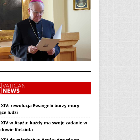
 XIV: rewolucja Ewangelii burzy mury
ące ludzi
 XIV w Asyżu: każdy ma swoje zadanie w
dowie Kościoła
 XIV do młodych w Asyżu: decyzja na