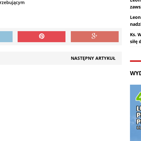
trzebującym
zaws
Leon
nadz
Ks. 
siłę
NASTĘPNY ARTYKUŁ
WY