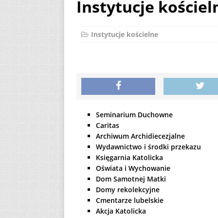
Instytucje kościel
[ 2 sierpnia 2026 ]
12
AKTUALNOŚ
Instytucje kościelne
[ 6 sierpnia 2026 ]
Seminarium Duchowne
Caritas
Archiwum Archidiecezjalne
Wydawnictwo i środki przekazu
Księgarnia Katolicka
Oświata i Wychowanie
Dom Samotnej Matki
Domy rekolekcyjne
Cmentarze lubelskie
Akcja Katolicka