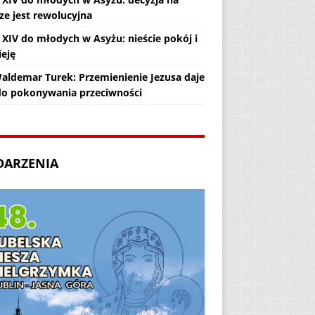
ze jest rewolucyjna
 XIV do młodych w Asyżu: nieście pokój i
ieję
Waldemar Turek: Przemienienie Jezusa daje
 do pokonywania przeciwności
DARZENIA