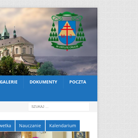
GALERIE
DOKUMENTY
POCZTA
wetka
Nauczanie
Kalendarium