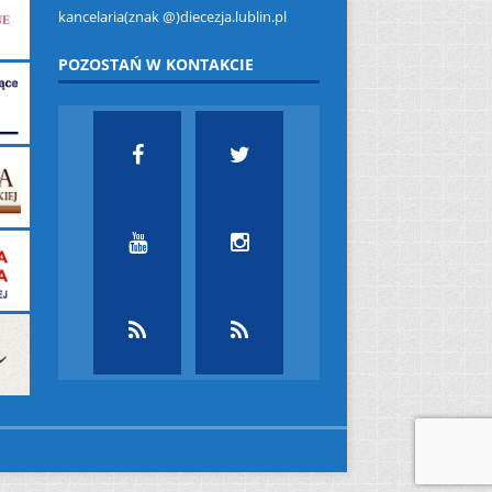
kancelaria(znak @)diecezja.lublin.pl
POZOSTAŃ W KONTAKCIE