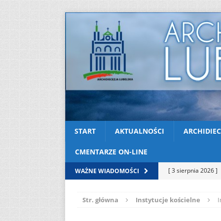
START
AKTUALNOŚCI
ARCHIDIEC
CMENTARZE ON-LINE
[ 3 sierpnia 2026 ]
WAŻNE WIADOMOŚCI
AKTUALNOŚCI
Str. główna
Instytucje kościelne
I
[ 2 sierpnia 2026 ]
[ 2 sierpnia 2026 ]