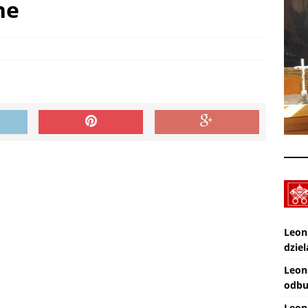
ne
XXX Międzynarodowy Festiwal Organowy Lublin – Czuby: 2026-08-
CI
Zmarł ks. Ryszard Sowa
AKTUALNOŚCI
Leon
dziel
Leon
odbu
Leon