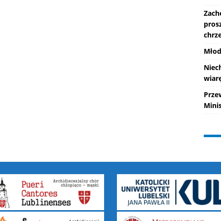
Zach
pros
chrze
Młod
Niec
wiarę
Prze
Mini