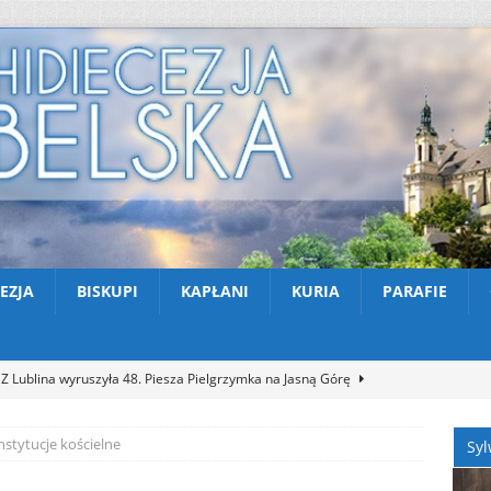
EZJA
BISKUPI
KAPŁANI
KURIA
PARAFIE
Z Lublina wyruszyła 48. Piesza Pielgrzymka na Jasną Górę
nstytucje kościelne
Syl
Nekrologi: śp. Jerzy Gasperski
AKTUALNOŚCI
Apel na miesiąc abstynencji – sierpień 2026
AKTUALNOŚCI